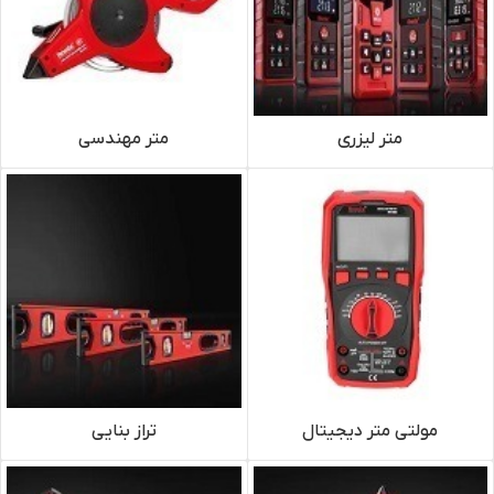
متر لیزری
متر مهندسی
مولتى متر ديجيتال
تراز بنایی