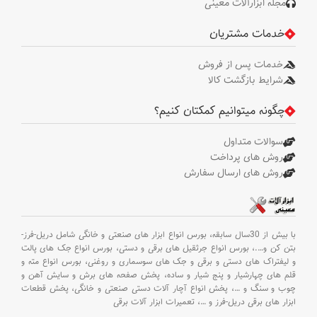
مجله ابزارآلات معینی
خدمات مشتریان
خدمات پس از فروش
شرایط بازگشت کالا
چگونه میتوانیم کمکتان کنیم؟
سوالات متداول
روش های پرداخت
روش های ارسال سفارش
با بیش از 30سال سابقه،
بورس انواع ابزار های صنعتی و خانگی شامل دریل-فرز-
بتن کن و
….،
بورس انواع جرثقیل های برقی و دستی،
بورس انواع جک های پالت
و لیفتراک های دستی و برقی و جک های سوسماری و روغنی،
بورس انواع مته و
قلم های چهارشیار و پنج شیار و ساده،
پخش صفحه های برش و سایش آهن و
چوب و سنگ و
…،
پخش انواع آچار آلات دستی صنعتی و خانگی،
پخش قطعات
ابزار های برقی دریل-فرز و
…،
تعمیرات ابزار آلات برقی