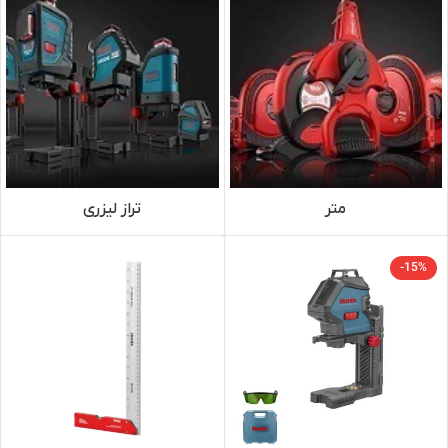
متر
تراز لیزری
-15%