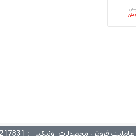
مان
ومان
عاملیت فروش محصولات رونیکس : 217831