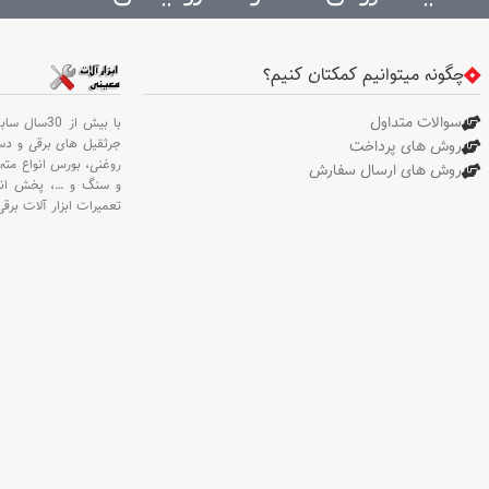
چگونه میتوانیم کمکتان کنیم؟
سوالات متداول
با بیش از 30سال سابقه،
جرثقیل های برقی و د
روش های پرداخت
روغنی،
بورس انواع مته 
روش های ارسال سفارش
و سنگ و
…،
پخش انو
تعمیرات ابزار آلات برقی