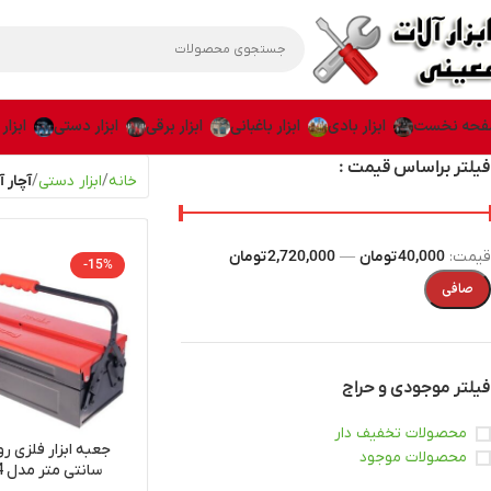
حه نخست
ابزار بادی
ابزار باغبانی
ابزار برقی
ابزار دستی
ابزار
فیلتر براساس قیمت :
خانه
ابزار دستی
آچار آ
قيمت:
40,000 تومان
—
2,720,000 تومان
-15%
صافی
فیلتر موجودی و حراج
محصولات تخفیف دار
محصولات موجود
سانتی متر مدل RH-9174