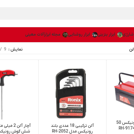
 شارژی
ابزار بنزینی
ابزار روشنایی
مجله ابزارآلات معینی
لن
نمایش
9
جعبه ابزار فلزی رونیکس 50
آلن ترکیبی 18 عددی بلند
آچار آلن 2 
رونیکس مدل RH-2052