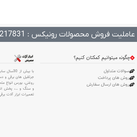
عاملیت فروش محصولات رونیکس : 217831
چگونه میتوانیم کمکتان کنیم؟
سوالات متداول
با بیش از 30سال سابقه،
جرثقیل های برقی و د
روش های پرداخت
روغنی،
بورس انواع مته 
روش های ارسال سفارش
و سنگ و
…،
پخش انو
تعمیرات ابزار آلات برقی