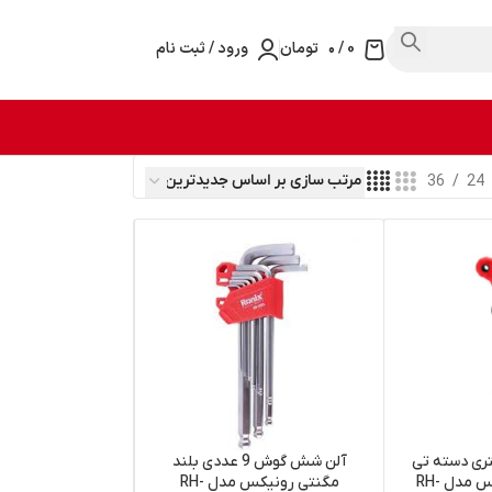
0
/
۰
تومان
ورود / ثبت نام
36
24
میلی متری دسته تی
آلن شش گوش 9 عددی بلند
شش گوش رونیکس مدل RH-
مگنتی رونیکس مدل RH-