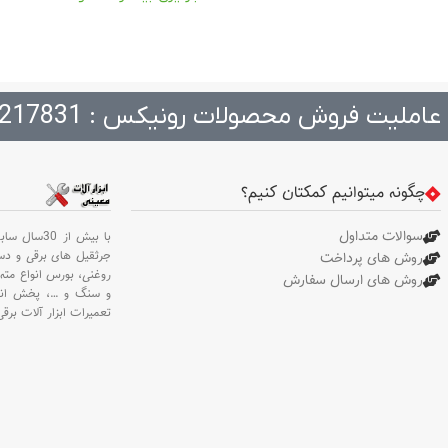
عاملیت فروش محصولات رونیکس : 217831
چگونه میتوانیم کمکتان کنیم؟
سوالات متداول
با بیش از 30سال سابقه،
جرثقیل های برقی و د
روش های پرداخت
روغنی،
بورس انواع مته 
روش های ارسال سفارش
و سنگ و
…،
پخش انو
تعمیرات ابزار آلات برقی