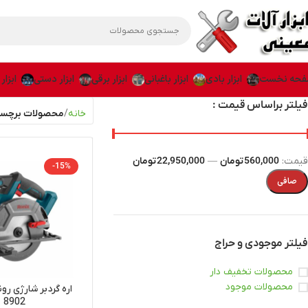
حه نخست
ابزار بادی
ابزار باغبانی
ابزار برقی
ابزار دستی
ابزار
فیلتر براساس قیمت :
خانه
محصولات برچسب 
قيمت:
560,000 تومان
—
22,950,000 تومان
-15%
صافی
فیلتر موجودی و حراج
محصولات تخفیف دار
محصولات موجود
اره گردبر شارژی ر
8902