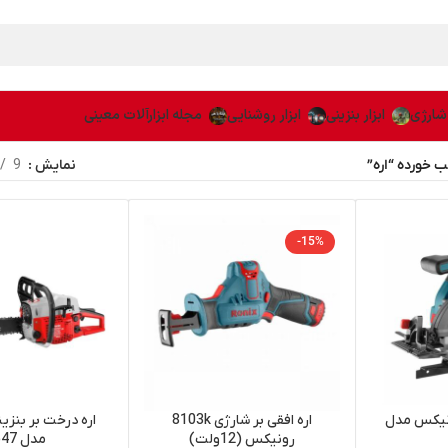
 شارژی
ابزار بنزینی
ابزار روشنایی
مجله ابزارآلات معینی
خورده “اره”
نمایش
9
-15%
ونیکس مدل
اره افقی بر شارژی 8103k
اره درخت بر بنز
رونیکس (12ولت)
مدل 4647