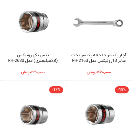
آچار یک سر جغجغه یک سر تخت
بکس تکی رونیکس
سایز 13رونیکس مدل RH-2163
(28میلیمتری) مدل RH-2680
۵۶۰,۰۰۰
تومان
۲۳۰,۰۰۰
تومان
-17%
-15%