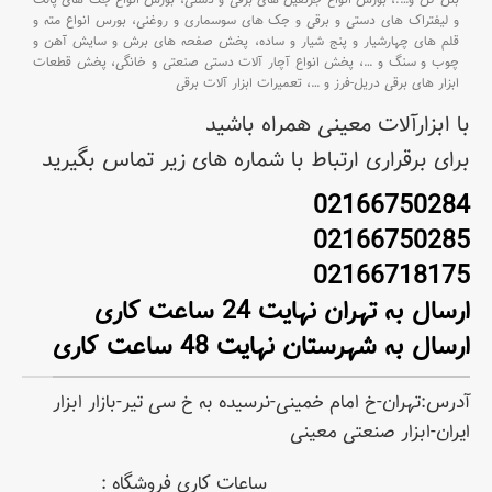
بتن کن و
….،
بورس انواع جرثقیل های برقی و دستی،
بورس انواع جک های پالت
و لیفتراک های دستی و برقی و جک های سوسماری و روغنی،
بورس انواع مته و
قلم های چهارشیار و پنج شیار و ساده،
پخش صفحه های برش و سایش آهن و
چوب و سنگ و
…،
پخش انواع آچار آلات دستی صنعتی و خانگی،
پخش قطعات
ابزار های برقی دریل-فرز و
…،
تعمیرات ابزار آلات برقی
با ابزارآلات معینی همراه باشید
برای برقراری ارتباط با شماره های زیر تماس بگیرید
02166750284
02166750285
02166718175
ارسال به تهران نهایت 24 ساعت کاری
ارسال به شهرستان نهایت 48 ساعت کاری
آدرس:تهران-خ امام خمینی-نرسیده به خ سی تیر-بازار ابزار
ایران-ابزار صنعتی معینی
ساعات کاری فروشگاه :