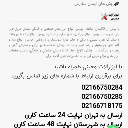
روش های ارسال سفارش
با بیش از 30سال سابقه،
بورس انواع ابزار های صنعتی و خانگی شامل دریل-فرز-
بتن کن و
….،
بورس انواع جرثقیل های برقی و دستی،
بورس انواع جک های پالت
و لیفتراک های دستی و برقی و جک های سوسماری و روغنی،
بورس انواع مته و
قلم های چهارشیار و پنج شیار و ساده،
پخش صفحه های برش و سایش آهن و
چوب و سنگ و
…،
پخش انواع آچار آلات دستی صنعتی و خانگی،
پخش قطعات
ابزار های برقی دریل-فرز و
…،
تعمیرات ابزار آلات برقی
با ابزارآلات معینی همراه باشید
برای برقراری ارتباط با شماره های زیر تماس بگیرید
02166750284
02166750285
02166718175
ارسال به تهران نهایت 24 ساعت کاری
ارسال به شهرستان نهایت 48 ساعت کاری