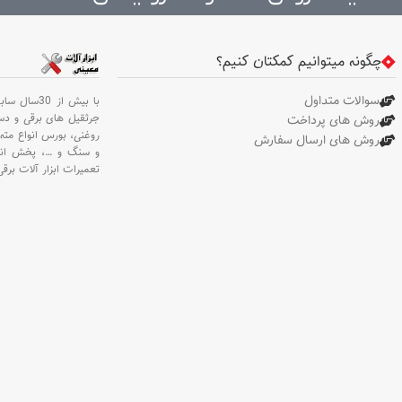
چگونه میتوانیم کمکتان کنیم؟
سوالات متداول
با بیش از 30سال سابقه،
جرثقیل های برقی و د
روش های پرداخت
روغنی،
بورس انواع مته 
روش های ارسال سفارش
و سنگ و
…،
پخش انو
تعمیرات ابزار آلات برقی