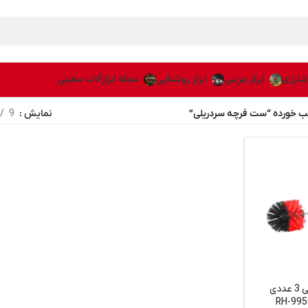
 شارژی
ابزار بنزینی
ابزار روشنایی
مجله ابزارآلات معینی
 خورده “ست فرچه سردریلی”
نمایش
9
ست فرچه سردریلی 3 عددی