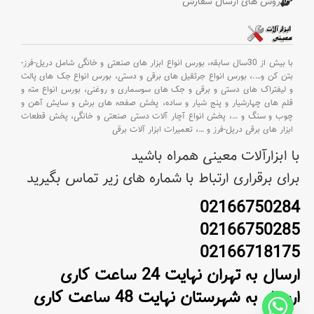
روش های ارسال سفارش
با بیش از 30سال سابقه،
بورس انواع ابزار های صنعتی و خانگی شامل دریل-فرز-
بتن کن و
….،
بورس انواع جرثقیل های برقی و دستی،
بورس انواع جک های پالت
و لیفتراک های دستی و برقی و جک های سوسماری و روغنی،
بورس انواع مته و
قلم های چهارشیار و پنج شیار و ساده،
پخش صفحه های برش و سایش آهن و
چوب و سنگ و
…،
پخش انواع آچار آلات دستی صنعتی و خانگی،
پخش قطعات
ابزار های برقی دریل-فرز و
…،
تعمیرات ابزار آلات برقی
با ابزارآلات معینی همراه باشید
برای برقراری ارتباط با شماره های زیر تماس بگیرید
02166750284
02166750285
02166718175
ارسال به تهران نهایت 24 ساعت کاری
ارسال به شهرستان نهایت 48 ساعت کاری