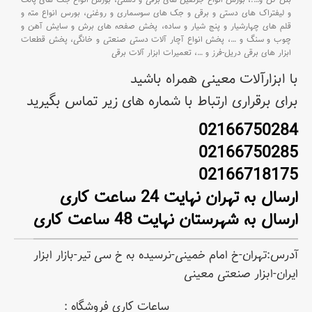
بتن کن و
….،
بورس انواع جرثقیل های برقی و دستی،
بورس انواع جک های پالت
و لیفتراک های دستی و برقی و جک های سوسماری و روغنی،
بورس انواع مته و
قلم های چهارشیار و پنج شیار و ساده،
پخش صفحه های برش و سایش آهن و
چوب و سنگ و
…،
پخش انواع آچار آلات دستی صنعتی و خانگی،
پخش قطعات
ابزار های برقی دریل-فرز و
…،
تعمیرات ابزار آلات برقی
با ابزارآلات معینی همراه باشید
برای برقراری ارتباط با شماره های زیر تماس بگیرید
02166750284
02166750285
02166718175
ارسال به تهران نهایت 24 ساعت کاری
ارسال به شهرستان نهایت 48 ساعت کاری
آدرس:تهران-خ امام خمینی-نرسیده به خ سی تیر-بازار ابزار
ایران-ابزار صنعتی معینی
ساعات کاری فروشگاه :