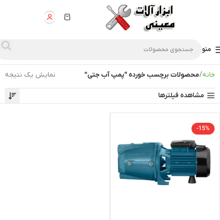
منو
خانه
محصولات برچسب خورده “پمپ آب جتی”
نمایش یک نتیجه
مشاهده فیلترها
-15%