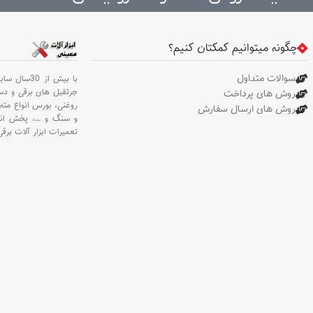
چگونه میتوانیم کمکتان کنیم؟
سوالات متداول
با بیش از 30سال سابقه،
جرثقیل های برقی و د
روش های پرداخت
روغنی،
بورس انواع مته 
روش های ارسال سفارش
و سنگ و
…،
پخش انو
تعمیرات ابزار آلات برقی