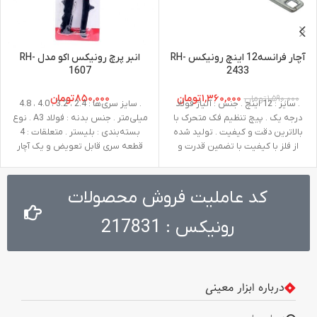
آچار فرانسه12 اینچ رونیکس RH-
انبر پرچ رونیکس اکو مدل RH-
1607
2433
۱,۳۶۰,۰۰۰
تومان
۸۵۰,۰۰۰
تومان
۱,۵۹۰,۰۰۰
تومان
. سایز : 12 اینچ . جنس : آلیاژ فولاد
. سایز سری‌ها : 2.4 ، 3.2 ، 4.0 ، 4.8
درجه یک . پیچ تنظیم فک متحرک با
میلی‌متر . جنس بدنه : فولاد A3 . نوع
بالاترین دقت و کیفیت . تولید شده
بسته‌بندی : بلیستر . متعلقات : 4
از فلز با کیفیت با تضمین قدرت و
قطعه سری قابل تعویض و یک آچار
دوام بالا . طراحی پیشرفته برای انجام
کارهای متنوع در عین راحتی . دارای
دسته‌ای با مقاومت بالا جهت استفاده
کد عاملیت فروش محصولات
های طولانی مدت
رونیکس : 217831
درباره ابزار معینی