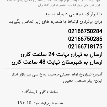
چوب و سنگ و
…،
پخش انواع آچار آلات دستی صنعتی و خانگی،
پخش قطعات
ابزار های برقی دریل-فرز و
…،
تعمیرات ابزار آلات برقی
با ابزارآلات معینی همراه باشید
برای برقراری ارتباط با شماره های زیر تماس بگیرید
02166750284
02166750285
02166718175
ارسال به تهران نهایت 24 ساعت کاری
ارسال به شهرستان نهایت 48 ساعت کاری
آدرس:تهران-خ امام خمینی-نرسیده به خ سی تیر-بازار ابزار
ایران-ابزار صنعتی معینی
ساعات کاری فروشگاه :
شنبه تا چهارشنبه : 10 تا 18