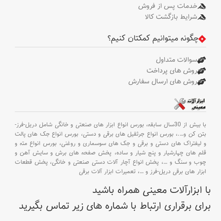
خدمات پس از فروش
شرایط بازگشت کالا
چگونه میتوانیم کمکتان کنیم؟
سوالات متداول
روش های پرداخت
روش های ارسال سفارش
با بیش از 30سال سابقه،
بورس انواع ابزار های صنعتی و خانگی شامل دریل-فرز-
بتن کن و
….،
بورس انواع جرثقیل های برقی و دستی،
بورس انواع جک های پالت
و لیفتراک های دستی و برقی و جک های سوسماری و روغنی،
بورس انواع مته و
قلم های چهارشیار و پنج شیار و ساده،
پخش صفحه های برش و سایش آهن و
چوب و سنگ و
…،
پخش انواع آچار آلات دستی صنعتی و خانگی،
پخش قطعات
ابزار های برقی دریل-فرز و
…،
تعمیرات ابزار آلات برقی
با ابزارآلات معینی همراه باشید
برای برقراری ارتباط با شماره های زیر تماس بگیرید