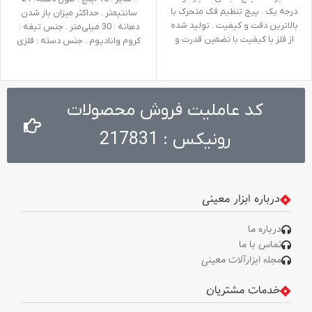
درجه یک . پیچ تنظیم فک متحرک با
سانتیمتر . حداکثر میزان باز شدن
بالاترین دقت و کیفیت . تولید شده
دهانه‌ : 30 میلی‌متر . جنس تیغه :
از فلز با کیفیت با تضمین قدرت و
کروم وانادیوم . جنس دسته : فلزی
دوام بالا . طراحی پیشرفته برای انجام
کارهای متنوع در عین راحتی . دارای
دسته‌ای با مقاومت بالا جهت استفاده
های طولانی مدت
کد عاملیت فروش محصولات
رونیکس : 217831
درباره ابزار معینی
درباره ما
تماس با ما
مجله ابزارآلات معینی
خدمات مشتریان