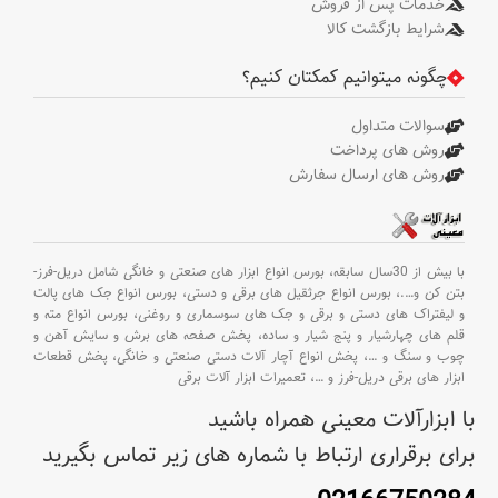
خدمات پس از فروش
شرایط بازگشت کالا
چگونه میتوانیم کمکتان کنیم؟
سوالات متداول
روش های پرداخت
روش های ارسال سفارش
با بیش از 30سال سابقه،
بورس انواع ابزار های صنعتی و خانگی شامل دریل-فرز-
بتن کن و
….،
بورس انواع جرثقیل های برقی و دستی،
بورس انواع جک های پالت
و لیفتراک های دستی و برقی و جک های سوسماری و روغنی،
بورس انواع مته و
قلم های چهارشیار و پنج شیار و ساده،
پخش صفحه های برش و سایش آهن و
چوب و سنگ و
…،
پخش انواع آچار آلات دستی صنعتی و خانگی،
پخش قطعات
ابزار های برقی دریل-فرز و
…،
تعمیرات ابزار آلات برقی
با ابزارآلات معینی همراه باشید
برای برقراری ارتباط با شماره های زیر تماس بگیرید