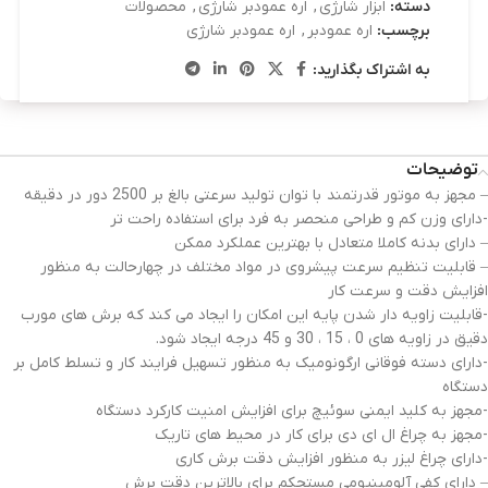
دسته:
ابزار شارژی
,
اره عمودبر شارژی
,
محصولات
برچسب:
اره عمودبر
,
اره عمودبر شارژی
به اشتراک بگذارید:
توضیحات
– مجهز به موتور قدرتمند با توان تولید سرعتی بالغ بر 2500 دور در دقیقه
-دارای وزن کم و طراحی منحصر به فرد برای استفاده راحت تر
– دارای بدنه کاملا متعادل با بهترین عملکرد ممکن
– قابلیت تنظیم سرعت پیشروی در مواد مختلف در چهارحالت به منظور
افزایش دقت و سرعت کار
-قابلیت زاویه دار شدن پایه این امکان را ایجاد می کند که برش های مورب
دقیق در زاویه های 0 ، 15 ، 30 و 45 درجه ایجاد شود.
-دارای دسته فوقانی ارگونومیک به منظور تسهیل فرایند کار و تسلط کامل بر
دستگاه
-مجهز به کلید ایمنی سوئیچ برای افزایش امنیت کارکرد دستگاه
-مجهز به چراغ ال ای دی برای کار در محیط های تاریک
-دارای چراغ لیزر به منظور افزایش دقت برش کاری
– دارای کفی آلومینیومی مستحکم برای بالاترین دقت برش