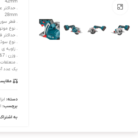
42mm
بزرگنمایی تصویر
. حداکثر عمق 
28mm
. قطر سوراخ 
. نوع موت
. حداکثر قط
. نوع سوئ
. زاویه ی برش 
. وزن : 2.67 kg
. متعلقات 
یک عدد آچار آلن 
مقایس
دسته:
ابز
برچسب:
ا
به اشتراک 