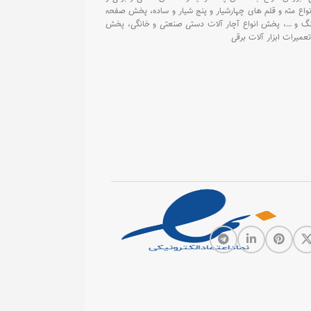
واع مته و قلم های چهارشیار و پنج شیار و ساده،
پخش صفحه
گ و
…،
پخش انواع آچار آلات دستی صنعتی و خانگی،
پخش
تعمیرات ابزار آلات برقی