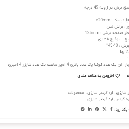
برش در زاویه 45 درجه :
دیسک : φ20mm
ور : براش لس
ر صفحه برشی : 125mm
یچ : سوئیچ فشاری
: 0°-45°
:
یک عدد گونیا یک عدد باتری 4 آمپر ساعت یک عدد شارژر 4 آمپری
ه
افزودن به علاقه مندی
ار شارژی
,
اره گردبر شارژی
,
محصولات
ره گردبر
,
اره گردبر شارژی
بگذارید: