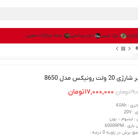
 شارژی
ابزار بنزینی
ابزار روشنایی
مجله ابزارآلات معینی
2 ولت رونیکس مدل 8650
۱۷,۰۰۰,۰۰۰
تومان
۱۹,
تومان
 : 4.0Ah
: 20V
ی : لیتیوم – یون
 : 6000RPM
 برش در زاویه 0 درجه :