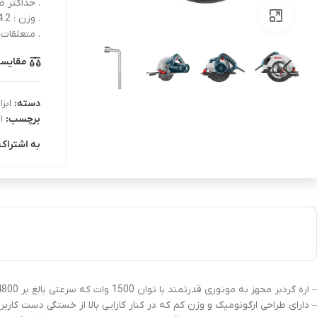
. حداکثر ظرفیت
بزرگنمایی تصویر
. وزن : 4.2 کیلوگرم
. متعلقات : گونی
مقایس
دسته:
ابزا
برچسب:
ا
به اشتراک 
– اره گردبر مجهز به موتوری قدرتمند با توان 1500 وات که سرعتی بالغ بر 4800 دور در دقیقه برای ایجاد برشی سریع و دقیق فراهم می‌کند
– دارای طراحی ارگونومیک و وزن کم که در کنار کارایی بالا از خستگی دست کاربر