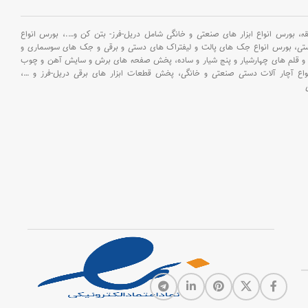
سنگ سنباده ، آچار ، دو عدد
کولت : 2.3/3.2 میلی متر ،چهار
بورس انواع ابزار های صنعتی و خانگی شامل دریل-فرز- بتن کن و
….،
بورس انواع
عدد سنباده انگشتی ، سی عدد
ستی،
بورس انواع جک های پالت و لیفتراک های دستی و برقی و جک های سوسماری و
سنگ برشی.، چهل عدد کاغذ
و قلم های چهارشیار و پنج شیار و ساده،
پخش صفحه های برش و سایش آهن و چوب
سنباده، چهار عدد نمد، ده عدد
اع آچار آلات دستی صنعتی و خانگی،
پخش قطعات ابزار های برقی دریل-فرز و
…،
سنگ سنباده با شفت 3.2 میلی
متری، یک عدد کابل )