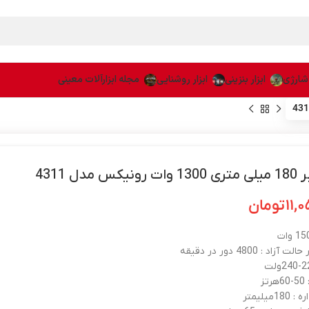
 شارژی
ابزار بنزینی
ابزار روشنایی
مجله ابزارآلات معینی
س مدل 4311
۱۱,
تومان
د : 4800 دور در دقیقه
ز
1میلیمتر