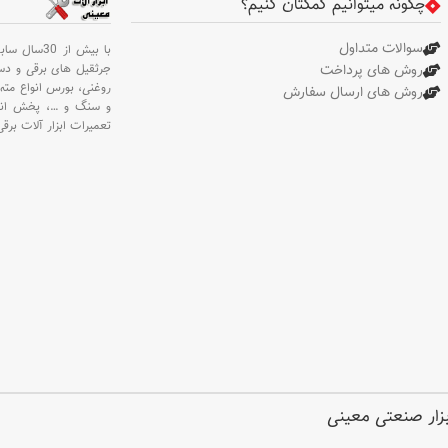
چگونه میتوانیم کمکتان کنیم؟
دسته جانبی طراحی شده توسط
رونیکس، میله تنظیم عمق، آچار
سوالات متداول
با بیش از 30سال سابقه،
سه نظام، ذغال
جرثقیل های برقی و د
روش های پرداخت
روغنی،
بورس انواع مته 
روش های ارسال سفارش
و سنگ و
…،
پخش انو
تعمیرات ابزار آلات برقی
ابزار صنعتی معینی