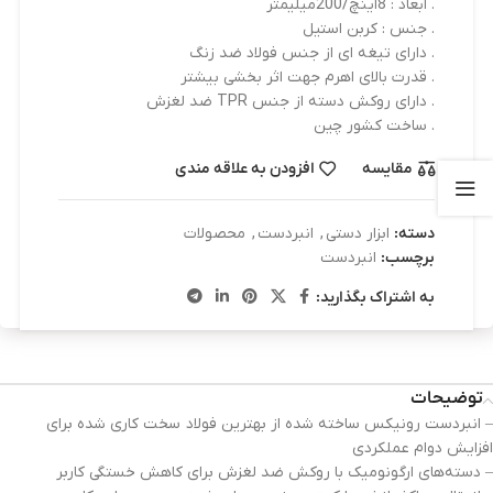
. ابعاد : 8اینچ/200میلیمتر
. جنس : کربن استیل
. دارای تیغه ای از جنس فولاد ضد زنگ
. قدرت بالای اهرم جهت اثر بخشی بیشتر
. دارای روکش دسته از جنس TPR ضد لغزش
. ساخت کشور چین
مقایسه
افزودن به علاقه مندی
دسته:
ابزار دستی
,
انبردست
,
محصولات
برچسب:
انبردست
به اشتراک بگذارید:
توضیحات
– انبردست رونیکس ساخته شده از بهترین فولاد سخت کاری شده برای
افزایش دوام عملکردی
– دسته‌های ارگونومیک با روکش ضد لغزش برای کاهش خستگی کاربر