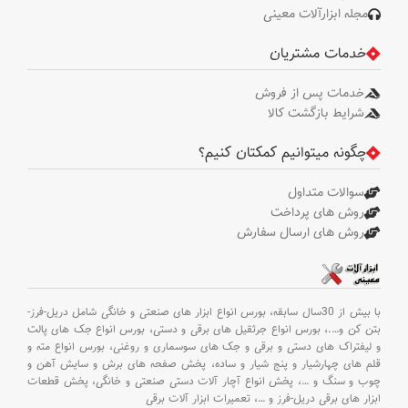
مجله ابزارآلات معینی
خدمات مشتریان
خدمات پس از فروش
شرایط بازگشت کالا
چگونه میتوانیم کمکتان کنیم؟
سوالات متداول
روش های پرداخت
روش های ارسال سفارش
با بیش از 30سال سابقه،
بورس انواع ابزار های صنعتی و خانگی شامل دریل-فرز-
بتن کن و
….،
بورس انواع جرثقیل های برقی و دستی،
بورس انواع جک های پالت
و لیفتراک های دستی و برقی و جک های سوسماری و روغنی،
بورس انواع مته و
قلم های چهارشیار و پنج شیار و ساده،
پخش صفحه های برش و سایش آهن و
چوب و سنگ و
…،
پخش انواع آچار آلات دستی صنعتی و خانگی،
پخش قطعات
ابزار های برقی دریل-فرز و
…،
تعمیرات ابزار آلات برقی