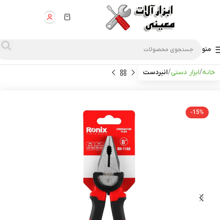
منو
خانه
ابزار دستی
انبردست
-15%