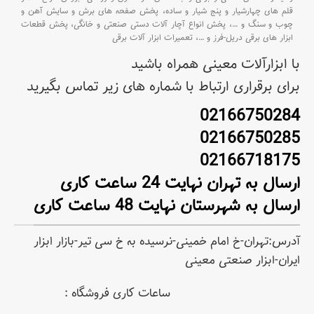
قلم های چهارشیار و پنج شیار و ساده،
پخش صفحه های برش و سایش آهن و
چوب و سنگ و
…،
پخش انواع آچار آلات دستی صنعتی و خانگی،
پخش قطعات
ابزار های برقی دریل-فرز و
…،
تعمیرات ابزار آلات برقی
با ابزارآلات معینی همراه باشید
برای برقراری ارتباط با شماره های زیر تماس بگیرید
02166750284
02166750285
02166718175
ارسال به تهران نهایت 24 ساعت کاری
ارسال به شهرستان نهایت 48 ساعت کاری
آدرس:تهران-خ امام خمینی-نرسیده به خ سی تیر-بازار ابزار
ایران-ابزار صنعتی معینی
ساعات کاری فروشگاه :