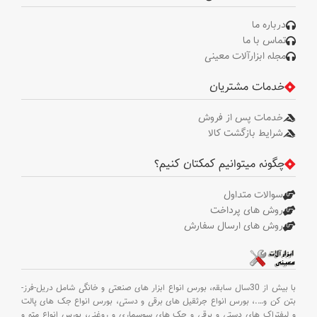
درباره ما
تماس با ما
مجله ابزارآلات معینی
خدمات مشتریان
خدمات پس از فروش
شرایط بازگشت کالا
چگونه میتوانیم کمکتان کنیم؟
سوالات متداول
روش های پرداخت
روش های ارسال سفارش
با بیش از 30سال سابقه،
بورس انواع ابزار های صنعتی و خانگی شامل دریل-فرز-
بتن کن و
….،
بورس انواع جرثقیل های برقی و دستی،
بورس انواع جک های پالت
و لیفتراک های دستی و برقی و جک های سوسماری و روغنی،
بورس انواع مته و