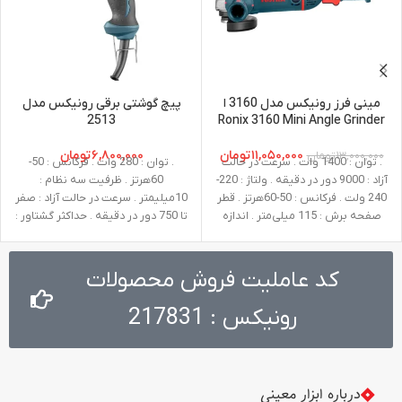
مینی فرز رونیکس مدل 3160 ا
پیچ گوشتی برقی رونیکس مدل
2513
Ronix 3160 Mini Angle Grinder
۱۱,۰۵۰,۰۰۰
تومان
۶,۸۰۰,۰۰۰
تومان
۱۳,۰۰۰,۰۰۰
تومان
. توان : 1400 وات . سرعت در حالت
. توان : 280 وات . فرکانس : 50-
آزاد : 9000 دور در دقیقه . ولتاژ : 220-
60هرتز . ظرفیت سه نظام :
240 ولت . فرکانس : 50-60هرتز . قطر
10میلیمتر . سرعت در حالت آزاد : صفر
صفحه برش : 115 میلی‌متر . اندازه
تا 750 دور در دقیقه . حداکثر گشتاور :
شفت : M14 . وزن : 3.2 کیلوگرم .
25 نیوتن متر . ولتاژ : 220-240ولت .
متعلقات : دسته جانبی طراحی شده
وزن : 1.3 کیلوگرم
توسط رونیکس، گارد، آچار صفحه،
کد عاملیت فروش محصولات
آچار آلن
رونیکس : 217831
درباره ابزار معینی