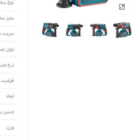
نوع سه 
بزرگنمایی تصویر
سایز سه
سرعت بی
توان ضر
نرخ ضرب
ظرفیت ت
ابعاد
جنس بد
وزن