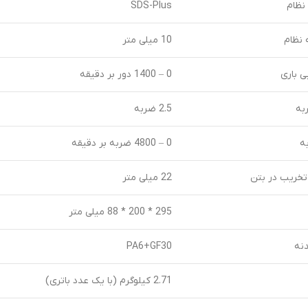
نظام
SDS-Plus
 نظام
10 میلی متر
 باری
0 – 1400 دور بر دقیقه
به
2.5 ضربه
ه
0 – 4800 ضربه بر دقیقه
خریب در بتن
22 میلی متر
295 * 200 * 88 میلی متر
نه
PA6+GF30
2.71 کیلوگرم (با یک عدد باتری)