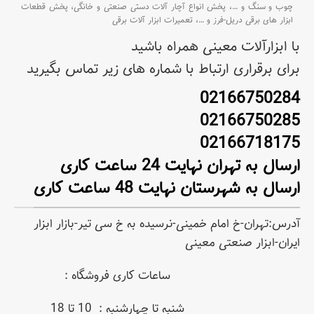
چوب و سنگ و
…،
پخش انواع آچار آلات دستی صنعتی و خانگی،
پخش قطعات
ابزار های برقی دریل-فرز و
…،
تعمیرات ابزار آلات برقی
با ابزارآلات معینی همراه باشید
برای برقراری ارتباط با شماره های زیر تماس بگیرید
02166750284
02166750285
02166718175
ارسال به تهران نهایت 24 ساعت کاری
ارسال به شهرستان نهایت 48 ساعت کاری
آدرس:تهران-خ امام خمینی-نرسیده به خ سی تیر-بازار ابزار
ایران-ابزار صنعتی معینی
ساعات کاری فروشگاه :
شنبه تا چهارشنبه : 10 تا 18