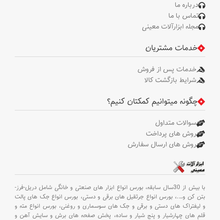
باتری 2 آمپر ساعت ، 1 عدد شارژر
درباره ما
2آمپر
تماس با ما
مجله ابزارآلات معینی
خدمات مشتریان
خدمات پس از فروش
شرایط بازگشت کالا
چگونه میتوانیم کمکتان کنیم؟
سوالات متداول
روش های پرداخت
روش های ارسال سفارش
با بیش از 30سال سابقه،
بورس انواع ابزار های صنعتی و خانگی شامل دریل-فرز-
بتن کن و
….،
بورس انواع جرثقیل های برقی و دستی،
بورس انواع جک های پالت
و لیفتراک های دستی و برقی و جک های سوسماری و روغنی،
بورس انواع مته و
قلم های چهارشیار و پنج شیار و ساده،
پخش صفحه های برش و سایش آهن و