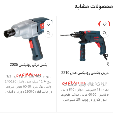
محصولات مشابه
-23%
بکس برقی رونیکس 2035
دریل چکشی رونیکس مدل 2210
۱۴,۴۵۰,۰۰۰
تومان
. توان : 900 وات . سایز درایو : 1/2
اینچ -12.7 میلی متر . ولتاژ : 220-240
۶,۸۰۰,۰۰۰
تومان
۸,۸۰۰,۰۰۰
تومان
. نوع سه نظام : آچاری . ظرفیت سه
ولت . فرکانس : 50-60 هرتز . سرعت
نظام : 13 میلی‌متر . توان : 810 وات .
در حالت آزاد : 0-2200 دور در دقیقه .
فرکانس : 50-60 هرتز . حداکثر ظرفیت
حداکثر گشتاور : 350 نیوتن متر .
سوراخکاری در چوب : 25 میلی‌متر .
ظرفیت : پیچ استاندارد: 14 تا 22
حداکثر ظرفیت سوراخکاری درفلز : 13
میلیمتر/ پیچ های سفت: 10 تا 16
میلی‌متر . حداکثر ظرفیت سوراخکاری
میلیمتر . وزن : 3.7 کیلوگرم . نوع