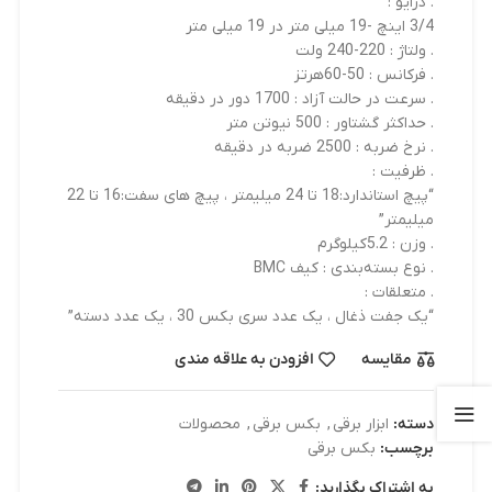
. درایو :
3/4 اینچ -19 میلی متر در 19 میلی متر
. ولتاژ : 220-240 ولت
. فرکانس : 50-60هرتز
. سرعت در حالت آزاد : 1700 دور در دقیقه
. حداکثر گشتاور : 500 نیوتن متر
. نرخ ضربه : 2500 ضربه در دقیقه
. ظرفیت :
“پیچ استاندارد:18 تا 24 میلیمتر ، پیچ های سفت:16 تا 22
میلیمتر”
. وزن : 5.2کیلوگرم
. نوع بسته‌بندی : کیف BMC
. متعلقات :
“یک جفت ذغال ، یک عدد سری بکس 30 ، یک عدد دسته”
مقایسه
افزودن به علاقه مندی
دسته:
ابزار برقی
,
بکس برقی
,
محصولات
برچسب:
بکس برقی
به اشتراک بگذارید: