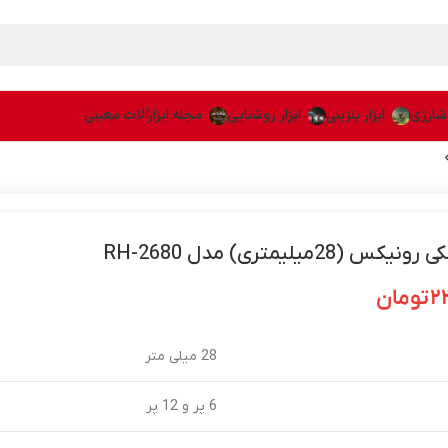
 شارژی
ابزار بنزینی
ابزار روشنایی
مجله ابزارآلات معینی
 (28میلیمتری) مدل RH-2680
۲
تومان
28 میلی متر
6 پر و 12 پر