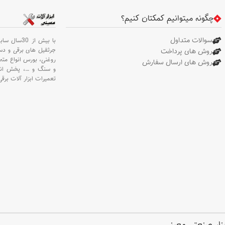
محکم و قوی با برش های دقیق و
حرفه ای . طراحی ارگونومیک با
چگونه میتوانیم کمکتان کنیم؟
وزنی سبک و خوش دست
سوالات متداول
با بیش از 30سال سابقه،
جرثقیل های برقی و د
روش های پرداخت
روغنی،
بورس انواع مته 
روش های ارسال سفارش
و سنگ و
…،
پخش انو
تعمیرات ابزار آلات برقی
ابزار صنعتی معینی