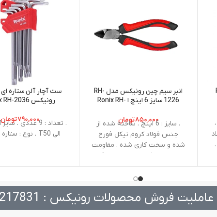
 RH-
انبر سیم چین رونیکس مدل RH-
1226 سایز 6 اینچ ا Ronix RH-
رونیکس Ronix RH-2036
1226 Diagonal Pliers 6 Inch
۷۹۰,۰۰۰
تومان
۸۵۰,۰۰۰
تومان
‌ها : 2.4 ، 3.2 ، 4.0 ،
. سایز : 6 اینچ . ساخته شده از
اد
الی T50 . نوع : ستاره ای بلند
جنس فولاد کروم نیکل فورج
شده و سخت کاری شده . مقاومت
بالا در برابر فشار، ضربه، خوردگی و
زنگ زدگی با عمر طولانی . حداکثر
میزان باز شدن دهانه 20
میلی‌متر . دسته های نرم،‌ ضد
عاملیت فروش محصولات رونیکس : 217831
لغزش و ضد تعریق با روکشی از
جنس پلاستیک TPR . فک های