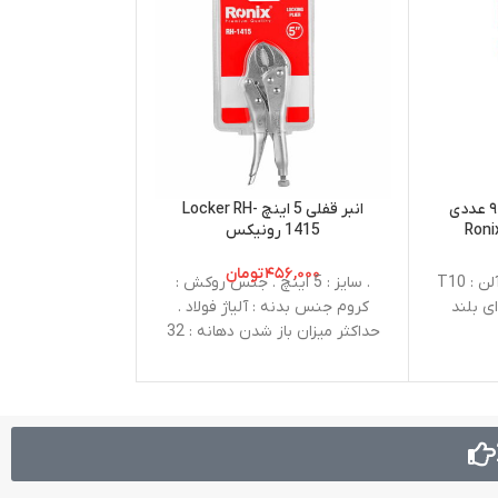
دم باریک مین
ست آچار آلن ستاره ای ۹ عددی
انبر قفلی 5 اینچ Locker RH-
رونیکس مدل 
1415 رونیکس
۲۹۰,۰۰۰
۴۵۶,۰۰۰
تومان
مخصوص کار ها
. تعداد : 9 عددی . سایز آلن : T10
. سایز : 5 اینچ . جنس روکش :
صنع
کروم جنس بدنه : آلیاژ فولاد .
حداکثر میزان باز شدن دهانه : 32
میلی متر