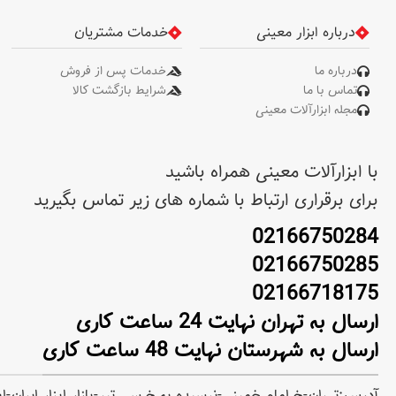
درباره ابزار معینی
خدمات مشتریان
درباره ما
خدمات پس از فروش
تماس با ما
شرایط بازگشت کالا
مجله ابزارآلات معینی
با ابزارآلات معینی همراه باشید
برای برقراری ارتباط با شماره های زیر تماس بگیرید
02166750284
02166750285
02166718175
ارسال به تهران نهایت 24 ساعت کاری
ارسال به شهرستان نهایت 48 ساعت کاری
آدرس:تهران-خ امام خمینی-نرسیده به خ سی تیر-بازار ابزار ایران-