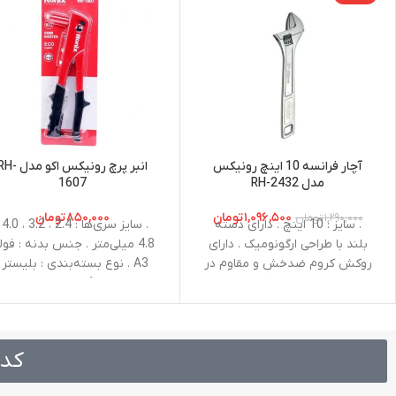
آچار فرانسه 10 اینچ رونیکس
انبر پرچ رونیکس اکو مدل
مدل RH-2432
1607
۱,۰۹۶,۵۰۰
تومان
۸۵۰,۰۰۰
تومان
۱,۲۹۰,۰۰۰
تومان
. سایز : 10 اینچ . دارای دسته
. سایز سری
بلند با طراحی ارگونومیک . دارای
4.8 میلی‌متر . جنس بدنه : فول
روکش کروم ضدخش و مقاوم در
A3 . نوع بسته‌بندی : بلیستر .
برابر خوردگی
متعلقات : 4 قطعه سری قابل
تعویض و یک آچار
کد 