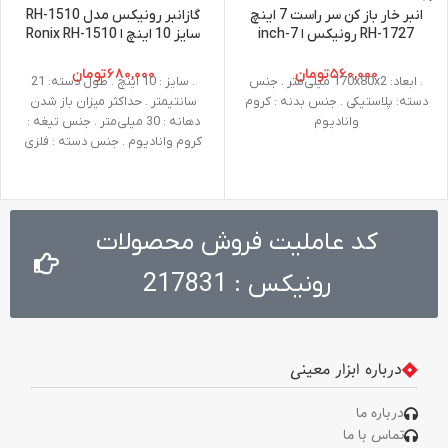
انبر خار باز کن سر راست 7 اینچ
گازانبر رونیکس مدل RH-1510
RH-1727 رونیکس ا 7-inch
سایز 10 اینچ ا Ronix RH-1510
Nipping Pliers 10 Inch
straight head pliers RH-1727
ronix
۵۶۰,۰۰۰
تومان
۶۸۰,۰۰۰
تومان
. ابعاد: 170x80x2 میلی‌متر . جنس
. سایز : 10 اینچ . طول دسته: 21
دسته: پلاستیکی . جنس بدنه : کروم
سانتیمتر . حداکثر میزان باز شدن
وانادیوم
دهانه‌ : 30 میلی‌متر . جنس تیغه :
کروم وانادیوم . جنس دسته : فلزی
کد عاملیت فروش محصولات
رونیکس : 217831
درباره ابزار معینی
درباره ما
تماس با ما