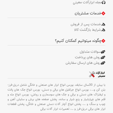
مجله ابزارآلات معینی
خدمات مشتریان
خدمات پس از فروش
شرایط بازگشت کالا
چگونه میتوانیم کمکتان کنیم؟
سوالات متداول
روش های پرداخت
روش های ارسال سفارش
با بیش از 30سال سابقه،
بورس انواع ابزار های صنعتی و خانگی شامل دریل-فرز-
بتن کن و
….،
بورس انواع جرثقیل های برقی و دستی،
بورس انواع جک های پالت
و لیفتراک های دستی و برقی و جک های سوسماری و روغنی،
بورس انواع مته و
قلم های چهارشیار و پنج شیار و ساده،
پخش صفحه های برش و سایش آهن و
چوب و سنگ و
…،
پخش انواع آچار آلات دستی صنعتی و خانگی،
پخش قطعات
ابزار های برقی دریل-فرز و
…،
تعمیرات ابزار آلات برقی