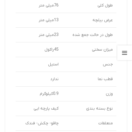
طول کلی
76میلی متر
عرض بیلچه
13میلی متر
طول در حالت جمع شده
23میلی متر
میزان سختی
45راکول
جنس
استیل
قطب نما
ندارد
وزن
0.9کیلوگرم
نوع بسته بندی
کیف پارچه ایی
متعلقات
چاقو- چکش- فندک