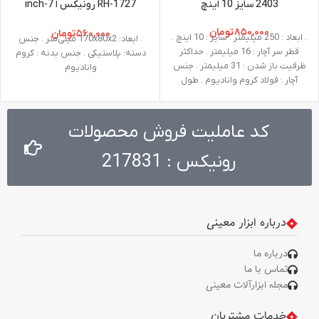
2403 سایز 10 اینچ
RH-1727 رونیکس ا 7-inch
straight head pliers RH-1727
ronix
۸۵۰,۰۰۰
تومان
۵۶۰,۰۰۰
تومان
. ابعاد : 250 میلیمتر . سایز : 10 اینچ .
. ابعاد: 170x80x2 میلی‌متر . جنس
قطر سر آچار : 16 میلیمتر . حداکثر
دسته: پلاستیکی . جنس بدنه : کروم
ظرفیت باز شدن : 31 میلیمتر . جنس
وانادیوم
آچار : فولاد کروم وانادیوم . طول
دسته : 25 سانتی متر
کد عاملیت فروش محصولات
رونیکس : 217831
درباره ابزار معینی
درباره ما
تماس با ما
مجله ابزارآلات معینی
خدمات مشتریان