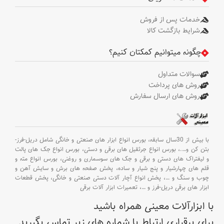
خدمات پس از فروش
شرایط بازگشت کالا
چگونه میتوانیم کمکتان کنیم؟
سوالات متداول
روش های پرداخت
روش های ارسال سفارش
با بیش از 30سال سابقه،
بورس انواع ابزار های صنعتی و خانگی شامل دریل-فرز-
بتن کن و
….،
بورس انواع جرثقیل های برقی و دستی،
بورس انواع جک های پالت
و لیفتراک های دستی و برقی و جک های سوسماری و روغنی،
بورس انواع مته و
قلم های چهارشیار و پنج شیار و ساده،
پخش صفحه های برش و سایش آهن و
چوب و سنگ و
…،
پخش انواع آچار آلات دستی صنعتی و خانگی،
پخش قطعات
ابزار های برقی دریل-فرز و
…،
تعمیرات ابزار آلات برقی
با ابزارآلات معینی همراه باشید
برای برقراری ارتباط با شماره های زیر تماس بگیرید