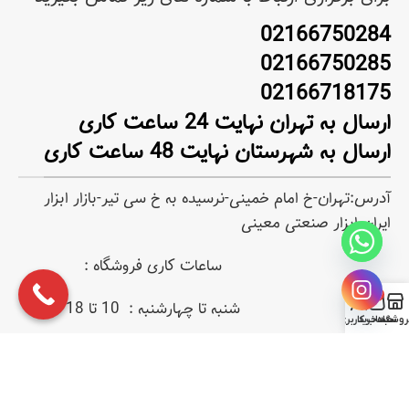
02166750284
02166750285
02166718175
ارسال به تهران نهایت 24 ساعت کاری
ارسال به شهرستان نهایت 48 ساعت کاری
آدرس:تهران-خ امام خمینی-نرسیده به خ سی تیر-بازار ابزار
ایران-ابزار صنعتی معینی
ساعات کاری فروشگاه :
0
شنبه تا چهارشنبه : 10 تا 18
روشگاه
سبد خرید
حساب کاربری من
پنجشنبه : 10 تا 14