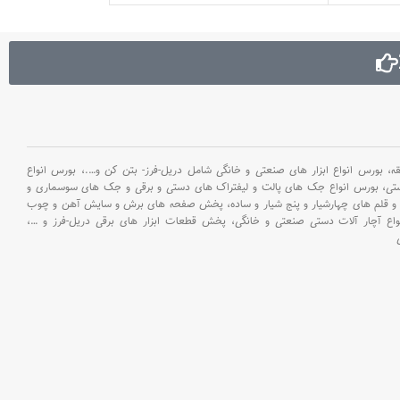
تشکیل دهنده : فوالد کربنیزه .
وزن : 550 گرم . نوع و سایز ساق :
35/6میلیمتر . نوع فلوت ابزار :
میلی متر . مناسب
سه نقطه با برش منحنی . نوع
فرز و دستگاه سن
بسته بندی : کیف برزنتی
استفاده : ب
بورس انواع ابزار های صنعتی و خانگی شامل دریل-فرز- بتن کن و
….،
بورس انواع
ستی،
بورس انواع جک های پالت و لیفتراک های دستی و برقی و جک های سوسماری و
و قلم های چهارشیار و پنج شیار و ساده،
پخش صفحه های برش و سایش آهن و چوب
اع آچار آلات دستی صنعتی و خانگی،
پخش قطعات ابزار های برقی دریل-فرز و
…،