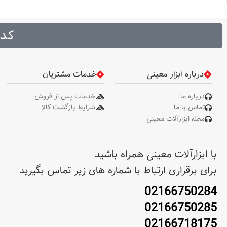
carbon steel . قطر مته : 8 .
طول مته : 110 . طول : 72mm .
نوع دنباله : چهار شیار . وزن :
کد 
0.97 . عمق برش : 50.5mm . نوع
عملکرد : خشک
درباره ابزار معینی
خدمات مشتریان
درباره ما
خدمات پس از فروش
تماس با ما
شرایط بازگشت کالا
مجله ابزارآلات معینی
با ابزارآلات معینی همراه باشید
برای برقراری ارتباط با شماره های زیر تماس بگیرید
02166750284
02166750285
02166718175