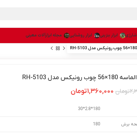
 شارژی
ابزار بنزینی
ابزار روشنایی
مجله ابزارآلات معینی
چوب رونیکس مدل RH-5103
۱,۳۶۰,۰۰۰
تومان
۲,
تومان
180*2.8*30
حه برش
180