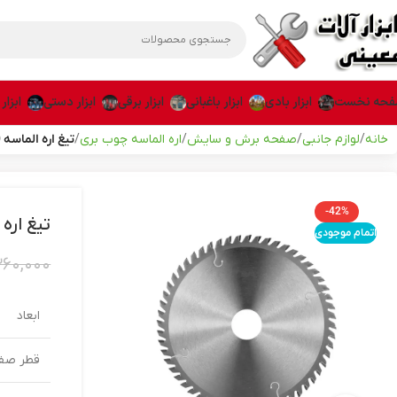
حه نخست
ابزار بادی
ابزار باغبانی
ابزار برقی
ابزار دستی
ابزار
خانه
لوازم جانبی
صفحه برش و سایش
اره الماسه چوب بری
تیغ اره الماسه 180×56 چوب رونیکس مدل RH-5103
-42%
تیغ اره الماسه 180×56 
اتمام موجودی
۳۶۰,۰۰۰
ابعاد
قطر صف