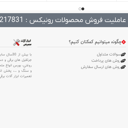
فارسی‌بُر، اره رومیزی، اره میزی
صنعتی
عاملیت فروش محصولات رونیکس : 217831
چگونه میتوانیم کمکتان کنیم؟
سوالات متداول
با بیش از 30سال سابقه،
جرثقیل های برقی و د
روش های پرداخت
روغنی،
بورس انواع مته 
روش های ارسال سفارش
و سنگ و
…،
پخش انو
تعمیرات ابزار آلات برقی