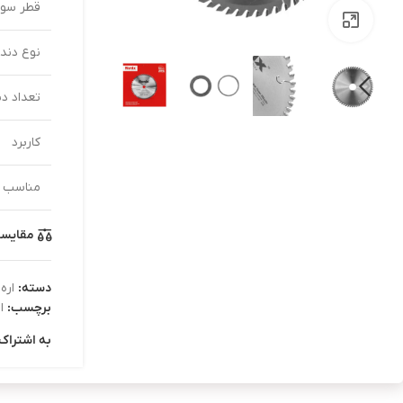
قطر سور
بزرگنمایی تصویر
نوع دندا
تعداد دن
کاربرد
مناسب ب
مقایس
دسته:
اره
برچسب:
ا
به اشتراک 