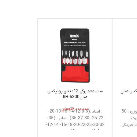
-18%
نیکس مدل
ست مته برگی 13عددی رونیکس
مدلRH-5300
3507رونیکس
۲,۰۰۰,۰۰۰
تومان
۰
۵۵۰,۰۰۰
تومان
. سایز : 15 سانتی متر . وزن : 50
. ابعاد :(6-8-12-14-16-18-20-
: 150 میلی‌متر .
22-25- 30-32-35) . سایز : (35-
جنس صفحه : فلز
ت فیزیکی
32-30-25-22-20-18-16- 14-12-
115 میلیمتر
 چین
8-6) . تعداد : 13 عدد . مواد