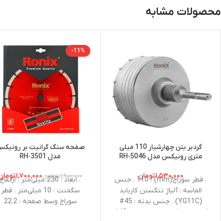
محصولات مشابه
-11%
گردبر بتن چهارشیار 110 میلی
صفحه سنگ گرانیت بر رونیک
‌‌متری رونیکس مدل RH-5046
مدل RH-3501
۱,۵۳۰,۰۰۰
تومان
۱,۷۰۰,۰۰۰
تومان
۱,۹۰۰,۰۰۰
تومان
. قطر سوراخ(mm) : 110 . جنس
. ابعاد : 230 میلی‌متر . ارتفاع
الماسه : آلیاژ تنگستن کارباید
سگمنت : 10 میلی‌‎متر . قطر
(YG11C) . جنس بدنه : 45#
سوراخ وسط صفحه : 22.2
carbon steel . جنس مته : 45#
میلی‌متر