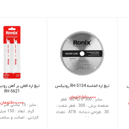
س
تیغ اره الماسه RH-5134 رونیکس
تیغ اره افقی بر آهن رو
RH-5621
۲,۵۵۰,۰۰۰
تومان
. سایز : 300*2/3*30 . قطر
۵۰۰,۰۰۰
تومان
صفحه برش : 300 . قطر شفت :
گرم . ابعاد 
30 . طراحی دندانه : ATB . تعداد
گارانتی : اصالت و سلام
دندانه‌ها : 96 . موارد استفاده :
کالا . کشور سازنده :
چوب . مناسب برای : اره گردبُر، اره