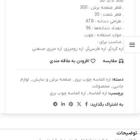
300*2/3*30
. قطر صفحه برش : 300
. قطر شفت : 30
. طراحی دندانه : ATB
. تعداد دندانه‌ها : 96
. موارد استفاده : چوب
. مناسب برای :
اره گردبُر، اره فارسی‌بُر، اره رومیزی، اره میزی صنعتی
مقایسه
افزودن به علاقه مندی
دسته:
اره الماسه چوب بری
,
صفحه برش و سایش
,
لوازم
جانبی
,
محصولات
برچسب:
اره الماسه
,
اره الماسه چوب بری
به اشتراک بگذارید:
توضیحات