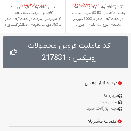
۵,۹۵۰,۰۰۰
تومان
۶,۸۰۰,۰۰۰
تومان
۷,۰۰۰,۰۰۰
تومان
. توان : 750 وات . ولتاژ : 220-240
. توان : 280 وات . فرکانس : 50-
ولت . فرکانس : 50-60 هرتز . سرعت
60هرتز . ظرفیت سه نظام :
در حالت آزاد : صفر تا 3000 دور در
10میلیمتر . سرعت در حالت آزاد : صفر
دقیقه . نوع سه نظام : آچاری .
تا 750 دور در دقیقه . حداکثر گشتاور :
ظرفیت سوراخکاری در چوب : 25 میلی
25 نیوتن متر . ولتاژ : 220-240ولت .
‌متر . ظرفیت سوراخکاری در فلز : 13
وزن : 1.3 کیلوگرم
میلی ‌متر . ظرفیت سوراخکاری در بتن
کد عاملیت فروش محصولات
: 13 میلی ‌متر . وزن : 2 کیلوگرم .
ظرفیت سه نظام : 13 میلی متر .
رونیکس : 217831
متعلقات : دسته جانبی طراحی شده
توسط رونیکس،عمق سنج،آچار
درباره ابزار معینی
درباره ما
تماس با ما
مجله ابزارآلات معینی
خدمات مشتریان