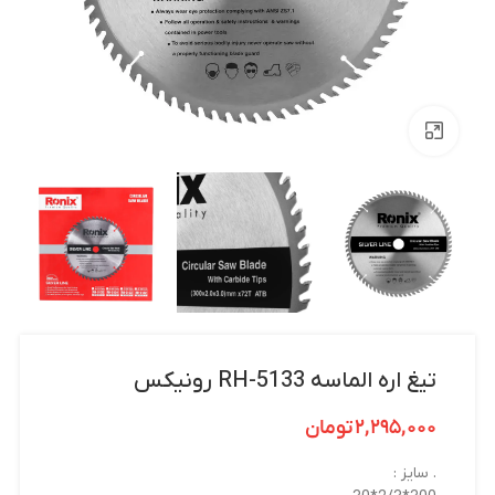
بزرگنمایی تصویر
تیغ اره الماسه RH-5133 رونیکس
۲,۲۹۵,۰۰۰
تومان
. سایز :