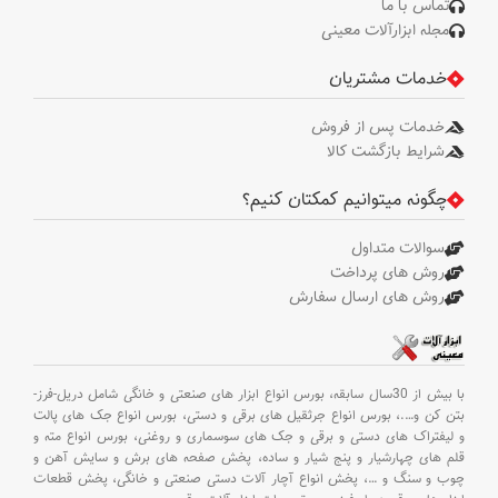
تماس با ما
مجله ابزارآلات معینی
خدمات مشتریان
خدمات پس از فروش
شرایط بازگشت کالا
چگونه میتوانیم کمکتان کنیم؟
سوالات متداول
روش های پرداخت
روش های ارسال سفارش
با بیش از 30سال سابقه،
بورس انواع ابزار های صنعتی و خانگی شامل دریل-فرز-
بتن کن و
….،
بورس انواع جرثقیل های برقی و دستی،
بورس انواع جک های پالت
و لیفتراک های دستی و برقی و جک های سوسماری و روغنی،
بورس انواع مته و
قلم های چهارشیار و پنج شیار و ساده،
پخش صفحه های برش و سایش آهن و
چوب و سنگ و
…،
پخش انواع آچار آلات دستی صنعتی و خانگی،
پخش قطعات