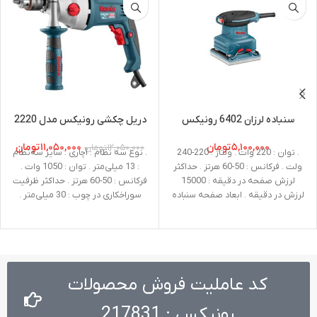
سنباده لرزان 6402 رونیکس
دریل چکشی رونیکس مدل 2220
۵,۱۰۰,۰۰۰
تومان
۱۱,۰۵۰,۰۰۰
تومان
۱۲,۰۵۰,۰۰۰
تومان
. توان : 220 وات . ولتاژ : 220-240
. نوع سه نظام : آچاری . سایز سه‌نظام
ولت . فرکانس : 50-60 هرتز . حداکثر
: 13 میلی‌متر . توان : 1050 وات .
لرزش صفحه در دقیقه : 15000
فرکانس : 50-60 هرتز . حداکثر ظرفیت
لرزش در دقیقه . ابعاد صفحه سنباده
سوراخکاری در چوب : 30 میلی‌متر .
: 110*100 میلی متر . وزن : 1.4
حداکثر ظرفیت سوراخکاری درفلز : 13
کیلوگرم . متعلقات : یک صفحه
میلی‌متر . حداکثر ظرفیت سوراخکاری
سنباده، پد اسفنجی
در بتن : 16 میلی‌متر . سرعت در حالت
آزاد : 0 تا 1100 دور در دقیقه 0 تا
2800 دور در دقیقه . ولتاژ : 220-240
کد عاملیت فروش محصولات
ولت . وزن : 3.5 کیلوگرم . نوع بسته
‌بندی : کیف BMC مقاوم در برابر
رونیکس : 217831
ضربه . متعلقات : دسته جانبی طراحی