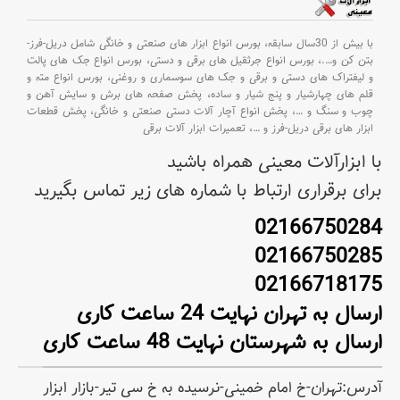
با بیش از 30سال سابقه،
بورس انواع ابزار های صنعتی و خانگی شامل دریل-فرز-
بتن کن و
….،
بورس انواع جرثقیل های برقی و دستی،
بورس انواع جک های پالت
و لیفتراک های دستی و برقی و جک های سوسماری و روغنی،
بورس انواع مته و
قلم های چهارشیار و پنج شیار و ساده،
پخش صفحه های برش و سایش آهن و
چوب و سنگ و
…،
پخش انواع آچار آلات دستی صنعتی و خانگی،
پخش قطعات
ابزار های برقی دریل-فرز و
…،
تعمیرات ابزار آلات برقی
با ابزارآلات معینی همراه باشید
برای برقراری ارتباط با شماره های زیر تماس بگیرید
02166750284
02166750285
02166718175
ارسال به تهران نهایت 24 ساعت کاری
ارسال به شهرستان نهایت 48 ساعت کاری
آدرس:تهران-خ امام خمینی-نرسیده به خ سی تیر-بازار ابزار