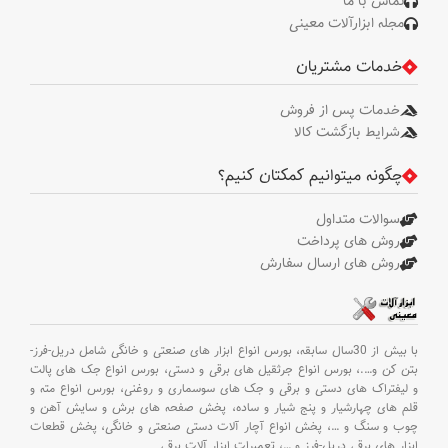
تماس با ما
Ø200 * 49 میلی
مجله ابزارآلات معینی
ابعاد چرخ
متر
خدمات مشتریان
وزن
46 کیلوگرم
خالص
خدمات پس از فروش
شرایط بازگشت کالا
وزن
48 کیلوگرم
ناخالص
چگونه میتوانیم کمکتان کنیم؟
بسته
سوالات متداول
کارتن
بندی
روش های پرداخت
روش های ارسال سفارش
با بیش از 30سال سابقه،
بورس انواع ابزار های صنعتی و خانگی شامل دریل-فرز-
بتن کن و
….،
بورس انواع جرثقیل های برقی و دستی،
بورس انواع جک های پالت
و لیفتراک های دستی و برقی و جک های سوسماری و روغنی،
بورس انواع مته و
قلم های چهارشیار و پنج شیار و ساده،
پخش صفحه های برش و سایش آهن و
چوب و سنگ و
…،
پخش انواع آچار آلات دستی صنعتی و خانگی،
پخش قطعات
ابزار های برقی دریل-فرز و
…،
تعمیرات ابزار آلات برقی