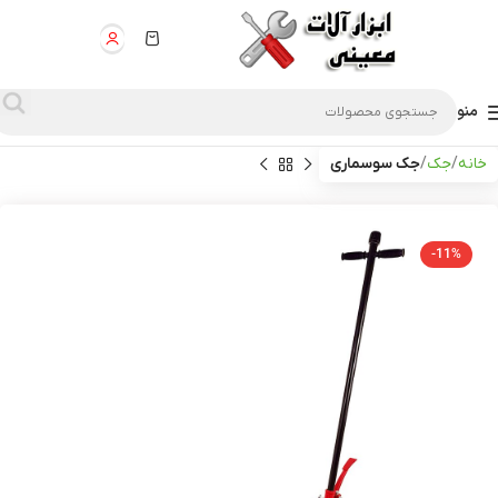
منو
خانه
جک
جک سوسماری
-11%