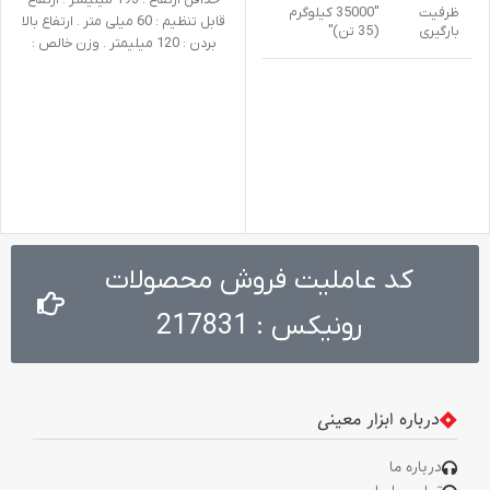
حداقل ارتفاع : 193 میلیمتر . ارتفاع
ظرفیت
"35000 کیلوگرم
قابل تنظیم : 60 میلی متر . ارتفاع بالا
بارگیری
(35 تن)"
بردن : 120 میلیمتر . وزن خالص :
2.58کیلوگرم
بیشینه
490 میلی متر
ارتفاع
کمینه
245 میلی متر
ارتفاع
ارتفاع
245 میلی متر
بارگیری
کد عاملیت فروش محصولات
555 * 315 * 250
ابعاد
میلی متر
رونیکس : 217831
جنس
Q235
بدنه
درباره ابزار معینی
جنس
پلاستیکی
چرخ
درباره ما