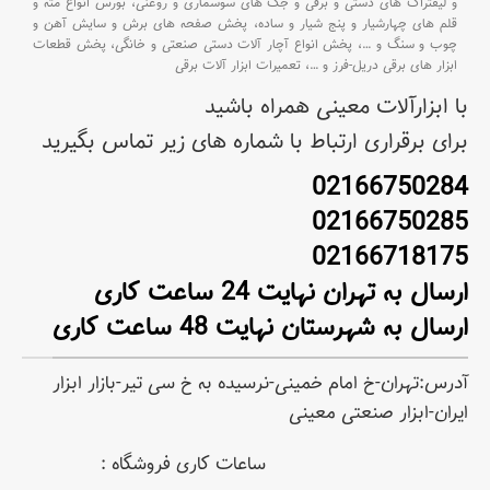
و لیفتراک های دستی و برقی و جک های سوسماری و روغنی،
بورس انواع مته و
قلم های چهارشیار و پنج شیار و ساده،
پخش صفحه های برش و سایش آهن و
چوب و سنگ و
…،
پخش انواع آچار آلات دستی صنعتی و خانگی،
پخش قطعات
ابزار های برقی دریل-فرز و
…،
تعمیرات ابزار آلات برقی
با ابزارآلات معینی همراه باشید
برای برقراری ارتباط با شماره های زیر تماس بگیرید
02166750284
02166750285
02166718175
ارسال به تهران نهایت 24 ساعت کاری
ارسال به شهرستان نهایت 48 ساعت کاری
آدرس:تهران-خ امام خمینی-نرسیده به خ سی تیر-بازار ابزار
ایران-ابزار صنعتی معینی
ساعات کاری فروشگاه :