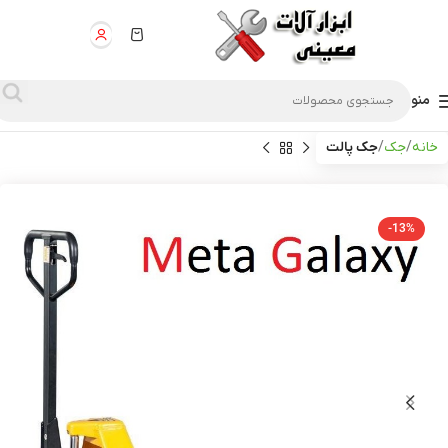
منو
خانه
جک
جک پالت
-13%