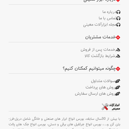
28.5
"870 * 820 * 860
وزن خالص
ابعاد سازه
کیلوگرم
درباره ما
میلی متر"
تماس با ما
مجله ابزارآلات معینی
وزن ناخالص
30 کیلوگرم
درجه
چرخش
360 درجه
سری
خدمات مشتریان
بسته بندی
کارتن
خدمات پس از فروش
ابعاد چرخ
75-63-85 میلی
ها
متر
شرایط بازگشت کالا
چگونه میتوانیم کمکتان کنیم؟
جنس چرخ
HT150
ها
سوالات متداول
وزن
روش های پرداخت
33.5 کیلوگرم
خالص
روش های ارسال سفارش
وزن
کیلوگرم 35.3
ناخالص
با بیش از 30سال سابقه،
بورس انواع ابزار های صنعتی و خانگی شامل دریل-فرز-
بتن کن و
….،
بورس انواع جرثقیل های برقی و دستی،
بورس انواع جک های پالت