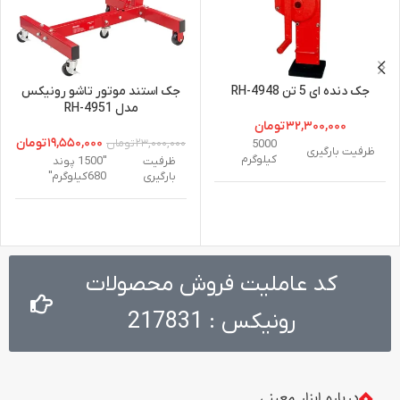
جک دنده ای 5 تن RH-4948
جک استند موتور تاشو رونیکس
مدل RH-4951
۳۲,۳۰۰,۰۰۰
تومان
۱۹,۵۵۰,۰۰۰
تومان
۲۳,۰۰۰,۰۰۰
تومان
5000
ظرفیت بارگیری
کیلوگرم
ظرفیت
"1500 پوند
بارگیری
680کیلوگرم"
بیشینه ارتفاع
1080 میلی
بارگیری
متر
جنس
Q235
کمینه ارتفاع
80 میلی
سطح
رنگ شده
بارگیری
متر
کد عاملیت فروش محصولات
نهایی
رونیکس : 217831
طول کورس
350 میلی
نوع
H شکل
حرکتی
متر
طراحی
جنس
Q235
نوع دسته
فولاد
درباره ابزار معینی