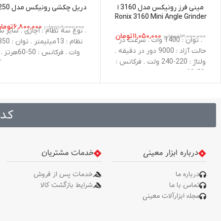
مینی فرز رونیکس مدل 3160 ا
دریل چکشی رونیکس مدل 2250
Ronix 3160 Mini Angle Grinder
۶,۸۰۰,۰۰۰
توما
۸,۰۰۰,۰۰۰
تومان
. نوع سه نظام : آچاری . سایز س
۱۱,۰۵۰,۰۰۰
تومان
۱۳,۰۰۰,۰۰۰
تومان
. توان : 1400 وات . سرعت در
نظام : 13میلیمتر . توان 
حالت آزاد : 9000 دور در دقیقه .
وات . فرکانس : 50-60هرتز .
ولتاژ : 220-240 ولت . فرکانس :
ظرفیت سور
50-60هرتز . قطر صفحه برش :
میلی‌متر . ظرفیت سوراخکاری د
115 میلی‌متر . اندازه شفت : M14
فلز : 13 میلی‌متر
. وزن : 3.2 کیلوگرم . متعلقات :
دسته جانبی طراحی شده توسط
کد 
رونیکس، گارد، آچار صفحه، آچار
آلن
درباره ابزار معینی
خدمات مشتریان
درباره ما
خدمات پس از فروش
تماس با ما
شرایط بازگشت کالا
مجله ابزارآلات معینی