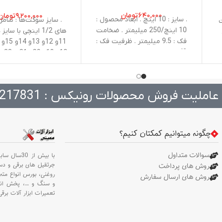
مدل RH-2624
۶۴۰,۰۰۰
تومان
۹,۲۰۰,۰۰۰
تومان
. سایز : 10 اینچ . ابعاد محصول :
. سایز سوکت‌ها : شا
ت
10 اینچ/250 میلیمتر . ضخامت
فک : 9.5 میلیمتر . ظرفیت فک :
48 میلیمتر . مدل فک : منحنی .
اهرم رها کننده فک‌ها : ماشه
27و 30و 32 میلی مت
دارای پوشش قابلیت سیم‌چین :
دارای ب
دارد . جنس بدنه : CS
عاملیت فروش محصولات رونیکس : 217831
جغ
دسته ارگونومیک دسته
1/2 اینچ دارای یک آچ
1/2 اینچ . جنس بدنه
چگونه میتوانیم کمکتان کنیم؟
وانادیوم
سوالات متداول
با بیش از 30سال سابقه،
جرثقیل های برقی و د
روش های پرداخت
روغنی،
بورس انواع مته 
روش های ارسال سفارش
و سنگ و
…،
پخش انو
تعمیرات ابزار آلات برقی