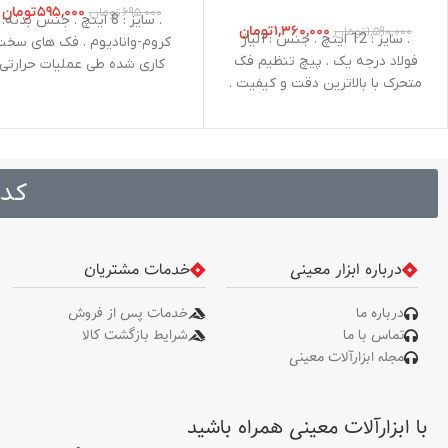
۵۹۵,۰۰۰
تومان
۶۹۵,۰۰۰
تومان
. سایز : 8 اینچ . جنس بدنه:
۱,۳۶۰,۰۰۰
تومان
۱,۵۹۰,۰۰۰
تومان
. سایز : 12 اینچ . جنس : آلیاژ
کروم-وانادیوم . فک های سخ
فولاد درجه یک . پیچ تنظیم فک
کاری شده طی عملیات حرارتی
متحرک با بالاترین دقت و کیفیت .
جهت افزایش اثر بخشی و عمر
تولید شده از فلز با کیفیت با
طولانی تر
تضمین قدرت و دوام بالا . طراحی
پیشرفته برای انجام کارهای
متنوع در عین راحتی . دارای
کد 
دسته‌ای با مقاومت بالا جهت
استفاده های طولانی مدت
درباره ابزار معینی
خدمات مشتریان
درباره ما
خدمات پس از فروش
تماس با ما
شرایط بازگشت کالا
مجله ابزارآلات معینی
با ابزارآلات معینی همراه باشید