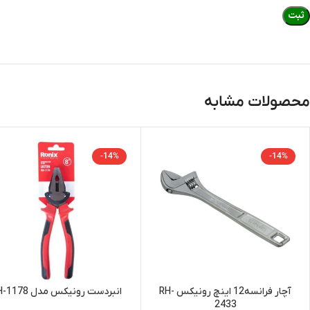
محصولات مشابه
-14%
-14%
آچار فرانسه12 اینچ رونیکس RH-
انبردست رونيكس مدل RH-1178
2433