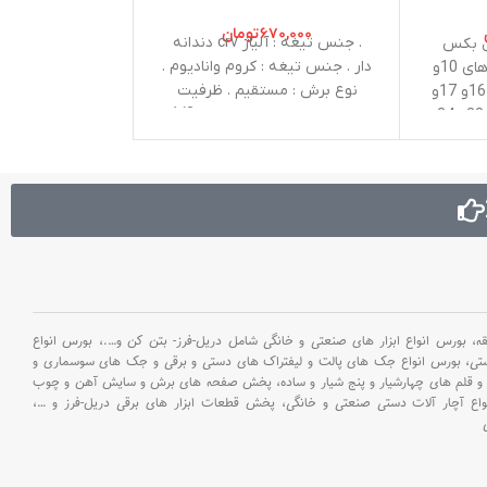
۶۷۰,۰۰۰
تومان
۸۰۰,۰۰۰
. جنس تیغه : آلیاژ crv دندانه
. سایز :
مل بکس
دار . جنس تیغه : کروم وانادیوم .
کروم - موبیدین
های 1/2 اینچی با سایز های 10و
نوع برش : مستقیم . ظرفیت
فلز .ابعاد : ۲۳۰x۶۶x۲۰ میلی‌متر
11و 12و 13و 14و 15و 16و 17و
برش :فولاد سرد نورد شده :1/2
18و 19و 20و 21 و 22و 23و 24و
میلی متر استیل: 0/7 میلی متر .
ر . متعلقات :
جنس دسته : TPR . اندازه : 10
کس شمع 16 میلی متری
اینچ . وزن : 0/4 کیلوگرم . نوع
دارای 2 دسته کمکی 10 اینچی
بسته ‌بندی : بلیستر کارت
جغه 1/2 اینچی 72 دندانه با
 هندلی
ار لقلقه
 : کروم
بورس انواع ابزار های صنعتی و خانگی شامل دریل-فرز- بتن کن و
….،
بورس انواع
ستی،
بورس انواع جک های پالت و لیفتراک های دستی و برقی و جک های سوسماری و
و قلم های چهارشیار و پنج شیار و ساده،
پخش صفحه های برش و سایش آهن و چوب
اع آچار آلات دستی صنعتی و خانگی،
پخش قطعات ابزار های برقی دریل-فرز و
…،