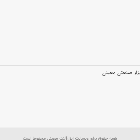
ابزار صنعتی معینی
همه حقوق برای وبسایت ابزارآلات معینی محفوظ است