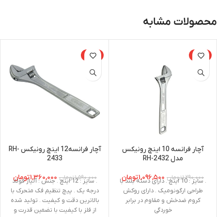
محصولات مشابه
-14%
-15%
آچار فرانسه 10 اینچ رونیکس
آچار فرانسه12 اینچ رونیکس RH-
مدل RH-2432
2433
۱,۰۹۶,۵۰۰
تومان
۱,۳۶۰,۰۰۰
تومان
۱,۲۹۰,۰۰۰
تومان
۱,۵۹۰,۰۰۰
تومان
. سایز : 10 اینچ . دارای دسته بلند با
. سایز : 12 اینچ . جنس : آلیاژ فولاد
طراحی ارگونومیک . دارای روکش
درجه یک . پیچ تنظیم فک متحرک با
کروم ضدخش و مقاوم در برابر
بالاترین دقت و کیفیت . تولید شده
خوردگی
از فلز با کیفیت با تضمین قدرت و