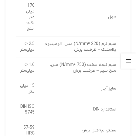
170
میلی
طول
متر
6.75
اینچ
سیم نرم (220 N/mm²) مس، آلومینیوم،
2.5 Ø
پلاستیک – ظرفیت برش
میلی‌متر
سیم نیمه سخت (750 N/mm²) میخ،
1.6 Ø
میخ سیم – ظرفیت برش
میلی‌متر
15 میلی
سایز آچار
متر
DIN ISO
استاندارد DIN
5745
57-59
سختی لبه‌های برش
HRC