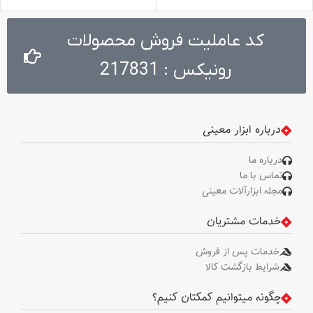
دوام بالا . طراحی پیشرفته برای انجام
کارهای متنوع در عین راحتی . دارای
دسته‌ای با مقاومت بالا جهت استفاده
کد عاملیت فروش محصولات
های طولانی مدت
رونیکس : 217831
درباره ابزار معینی
درباره ما
تماس با ما
مجله ابزارآلات معینی
خدمات مشتریان
خدمات پس از فروش
شرایط بازگشت کالا
چگونه میتوانیم کمکتان کنیم؟