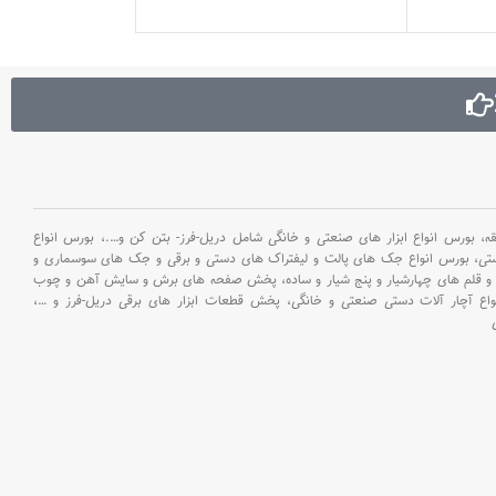
 0.5 میلی‌متر .
آلومینیوم
ضخامت پروفیل بدنه : 1.6
 خالی در
ت گرفتن
یومی با
یار سبک
بورس انواع ابزار های صنعتی و خانگی شامل دریل-فرز- بتن کن و
….،
بورس انواع
ستی،
بورس انواع جک های پالت و لیفتراک های دستی و برقی و جک های سوسماری و
و قلم های چهارشیار و پنج شیار و ساده،
پخش صفحه های برش و سایش آهن و چوب
اع آچار آلات دستی صنعتی و خانگی،
پخش قطعات ابزار های برقی دریل-فرز و
…،