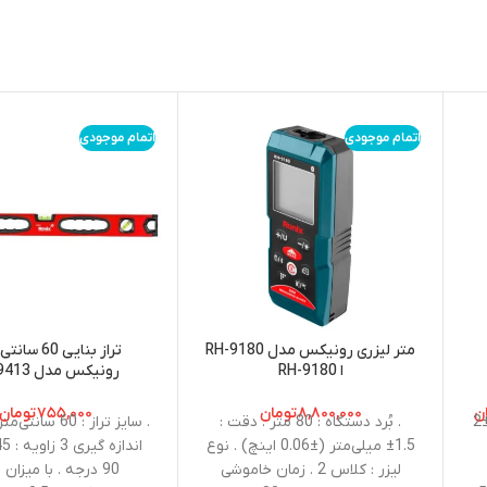
اتمام موجودی
اتمام موجودی
متر لیزری رونیکس مدل RH-9180
تراز بنایی 60 
ا RH-9180
رونیکس مدل RH-9413
ن
۸,۸۰۰,۰۰۰
تومان
۷۵۵,۰۰۰
تومان
. دقت خطوط افقی و عمودی : ±2
. بُرد دستگاه : 80 متر . دقت :
. سایز تراز : 60 س
1.5± میلی‌متر (±0.06 اینچ) . نوع
لیزر : کلاس 2 . زمان خاموشی
90 درجه . با میزان