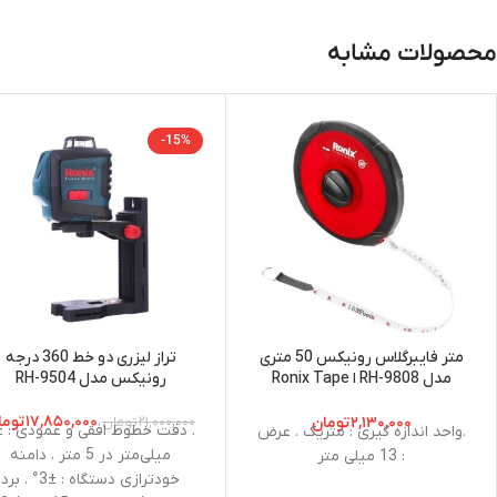
محصولات مشابه
-15%
متر فایبرگلاس رونیکس 50 متری
تراز لیزری دو خط 360 درجه
مدل RH-9808 ا Ronix Tape
رونیکس مدل RH-9504
Measure RH-9808
۱۷,۸۵۰,۰۰۰
توما
۲,۱۳۰,۰۰۰
تومان
۲۱,۰۰۰,۰۰۰
تومان
.واحد اندازه گیری : متریک . عرض
میلی‌متر در 5 متر . دامنه
: 13 میلی متر
خودترازی دستگاه : ±3° . برد