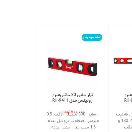
اتمام موجودی
اتمام موجودی
سانتی‌متری
تراز بنایی 30 سانتی‌متری
رونیکس مدل RH-9411
9062 ا 
ing Tape
۵۰۰,۰۰۰
تومان
۴۰۰,۰۰۰
انتی‌متر . قابلیت
. سایز : 300 ملیمتر . دقت: 0.5
اندازه گیری 3 زاویه : 45، 180 و
ملیمتر . ضخامت پروفیل بدنه :
تیغه 
 دقت
1.6 میلی متر . جنس بدنه :
اندازه‌گیر