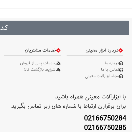
دستگاه/ با رسیو
متر با رِسیور . سایز رزوه سه پا
: 1/4" & 5/8'' . نوع لیزر :
نانو‌متر / لیزر کلاس 2 . درجه
کد 
حفاظت : IP54 . محدوده دما
کارکرد : 10تا 50 درجه سانتی گ
. حالت های دینامیکی : "سریع
125ms آرام 1sec " . ضخام
درباره ابزار معینی
خدمات مشتریان
پرتو لیزر : .5
. ابعاد : 115x77x120 میلیم
درباره ما
خدمات پس از فروش
حداکثر زمان کار مداوم :حداکثر 
تماس با ما
شرایط بازگشت کالا
8 ساعت . نوع باتری : 3  AA
مجله ابزارآلات معینی
alkaline . وزن 
نوع بسته ‌بندی : کیف ضد ضرب
BMC . متعلقات : پایه ، عینک
با ابزارآلات معینی همراه باشید
برای برقراری ارتباط با شماره های زیر تماس بگیرید
02166750284
02166750285