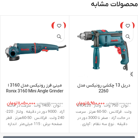
محصولات مشابه
-15%
-15%
دریل 13 چکشی رونیکس مدل
مینی فرز رونیکس مدل 3160 ا
Ronix 3160 Mini Angle Grinder
2260
۵,۹۵۰,۰۰۰
تومان
۱۱,۰۵۰,۰۰۰
تومان
۷,۰۰۰,۰۰۰
تومان
۱۳,۰۰۰,۰۰۰
تومان
. توان : 750 وات . ولتاژ : 220-240
. توان : 1400 وات . سرعت در حالت
ولت . فرکانس : 50-60 هرتز . سرعت
آزاد : 9000 دور در دقیقه . ولتاژ : 220-
در حالت آزاد : صفر تا 3000 دور در
240 ولت . فرکانس : 50-60هرتز . قطر
دقیقه . نوع سه نظام : آچاری .
صفحه برش : 115 میلی‌متر . اندازه
ظرفیت سوراخکاری در چوب : 25 میلی
شفت : M14 . وزن : 3.2 کیلوگرم .
‌متر . ظرفیت سوراخکاری در فلز : 13
متعلقات : دسته جانبی طراحی شده