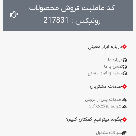
میلی ‌متر . ظرفیت سوراخکاری در بتن
توسط رونیکس، گارد، آچار صفحه،
کد عاملیت فروش محصولات
: 13 میلی ‌متر . وزن : 2 کیلوگرم .
آچار آلن
ظرفیت سه نظام : 13 میلی متر .
رونیکس : 217831
متعلقات : دسته جانبی طراحی شده
توسط رونیکس،عمق سنج،آچار
درباره ابزار معینی
درباره ما
تماس با ما
مجله ابزارآلات معینی
خدمات مشتریان
خدمات پس از فروش
شرایط بازگشت کالا
چگونه میتوانیم کمکتان کنیم؟
سوالات متداول