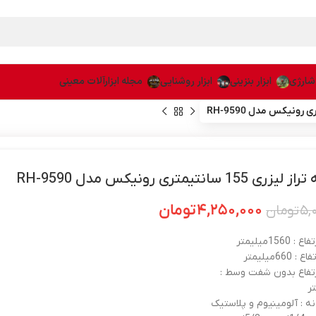
 شارژی
ابزار بنزینی
ابزار روشنایی
مجله ابزارآلات معینی
15 سانتیمتری رونیکس مدل RH-9590
۴,۲۵۰,۰۰۰
تومان
۵,
تومان
1560میلیمتر
660میلیمتر
ارتفاع بدون شفت وسط :
ه : آلومینیوم و پلاستیک