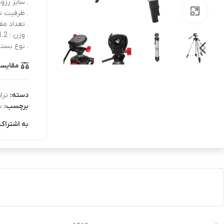
. سایز رزوه : 1/4اینچ و 8
بزرگنمایی تصویر
. ظرفیت تحمل 
. تعداد مف
. وزن : 1.2کیلوگرم
. نوع‌ بست
مقایس
دسته:
ترا
برچسب:
س
به اشتراک 