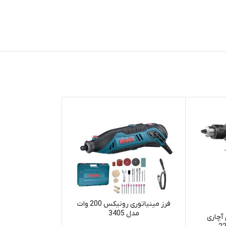
-15%
فرز مینیاتوری رونیکس 200 وات
مدل 3405
آچاری
تراز لیزری رونیکس مدل