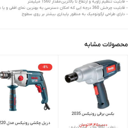
– قابلیت تنظیم زاویه و ارتفاع تا بالاترین مقدار 1560 میلیمتر
– قابلیت چرخش 360 درجه ایی که امکان دسترسی به بهترین نمای افقی و یا عمودی را فراهم میکند.
– دارای طراحی ارگونومیک به منظور پایداری بیشتر بر روی سطوح
محصولات مشابه
-8%
بکس برقی رونیکس 2035
دریل چکشی رونیکس مدل 2220
۱۴,۴۵۰,۰۰۰
تومان
. توان : 900 وات . سایز درایو :