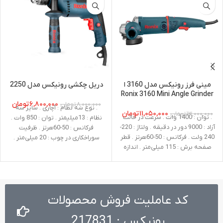
مینی فرز رونیکس مدل 3160 ا
دریل چکشی رونیکس مدل 2250
Ronix 3160 Mini Angle Grinder
۶,۸۰۰,۰۰۰
تومان
۸,۰۰۰,۰۰۰
تومان
. نوع سه نظام : آچاری . سایز سه
۱۱,۰۵۰,۰۰۰
تومان
۱۳,۰۰۰,۰۰۰
تومان
. توان : 1400 وات . سرعت در حالت
نظام : 13میلیمتر . توان : 850 وات .
آزاد : 9000 دور در دقیقه . ولتاژ : 220-
فرکانس : 50-60هرتز . ظرفیت
240 ولت . فرکانس : 50-60هرتز . قطر
سوراخکاری در چوب : 20 میلی‌متر .
صفحه برش : 115 میلی‌متر . اندازه
ظرفیت سوراخکاری در فلز : 13
شفت : M14 . وزن : 3.2 کیلوگرم .
میلی‌متر
متعلقات : دسته جانبی طراحی شده
توسط رونیکس، گارد، آچار صفحه،
آچار آلن
کد عاملیت فروش محصولات
رونیکس : 217831