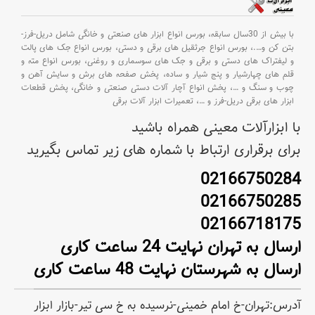
با بیش از 30سال سابقه،
بورس انواع ابزار های صنعتی و خانگی شامل دریل-فرز-
بتن کن و
….،
بورس انواع جرثقیل های برقی و دستی،
بورس انواع جک های پالت
و لیفتراک های دستی و برقی و جک های سوسماری و روغنی،
بورس انواع مته و
قلم های چهارشیار و پنج شیار و ساده،
پخش صفحه های برش و سایش آهن و
چوب و سنگ و
…،
پخش انواع آچار آلات دستی صنعتی و خانگی،
پخش قطعات
ابزار های برقی دریل-فرز و
…،
تعمیرات ابزار آلات برقی
با ابزارآلات معینی همراه باشید
برای برقراری ارتباط با شماره های زیر تماس بگیرید
02166750284
02166750285
02166718175
ارسال به تهران نهایت 24 ساعت کاری
ارسال به شهرستان نهایت 48 ساعت کاری
آدرس:تهران-خ امام خمینی-نرسیده به خ سی تیر-بازار ابزار