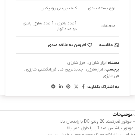
نوع بسته ‌بندی
کیف برزنتی رونیکس
1عدد باتری ، 1 عدد شارژر باتری،
متعلقات
دو عدد آچار
مقایسه
افزودن به علاقه مندی
دسته:
ابزار شارژی
,
فرز شارژی
برچسب:
ابزارشارژی
,
جدیدترین ها
,
فرزانگشتی شارژی
,
فرزشارژی
به اشتراک بگذارید:
توضیحات
– موتور قدرتمند 20 ولتی DC با راندمان بالا
-موتور براشلس ضد آب با طول عمر بالا
-طراحی بدنه ارگونومیک جمع و جور و خوش دست