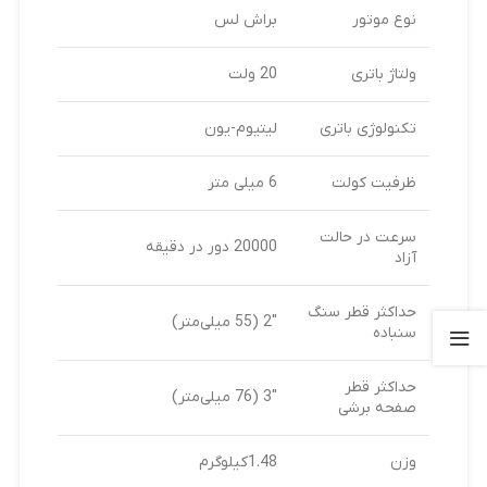
نوع موتور
براش لس
ولتاژ باتری
20 ولت
تکنولوژی باتری
لیتیوم-یون
ظرفیت کولت
6 میلی ‌متر
سرعت در حالت
20000 دور در دقیقه
آزاد
حداکثر قطر سنگ
2″ (55 میلی‌متر)
سنباده
حداکثر قطر
3″ (76 میلی‌متر)
صفحه برشی
وزن
1.48کیلوگرم