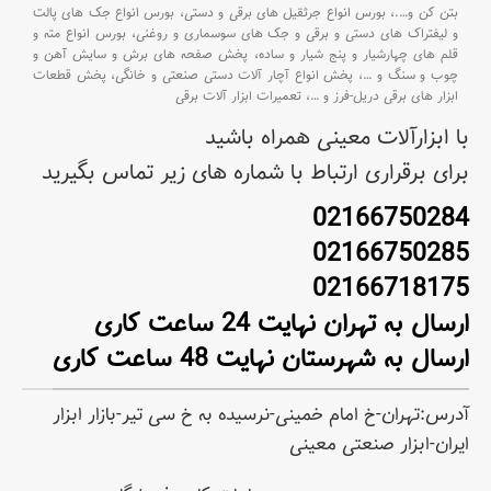
بتن کن و
….،
بورس انواع جرثقیل های برقی و دستی،
بورس انواع جک های پالت
و لیفتراک های دستی و برقی و جک های سوسماری و روغنی،
بورس انواع مته و
قلم های چهارشیار و پنج شیار و ساده،
پخش صفحه های برش و سایش آهن و
چوب و سنگ و
…،
پخش انواع آچار آلات دستی صنعتی و خانگی،
پخش قطعات
ابزار های برقی دریل-فرز و
…،
تعمیرات ابزار آلات برقی
با ابزارآلات معینی همراه باشید
برای برقراری ارتباط با شماره های زیر تماس بگیرید
02166750284
02166750285
02166718175
ارسال به تهران نهایت 24 ساعت کاری
ارسال به شهرستان نهایت 48 ساعت کاری
آدرس:تهران-خ امام خمینی-نرسیده به خ سی تیر-بازار ابزار
ایران-ابزار صنعتی معینی