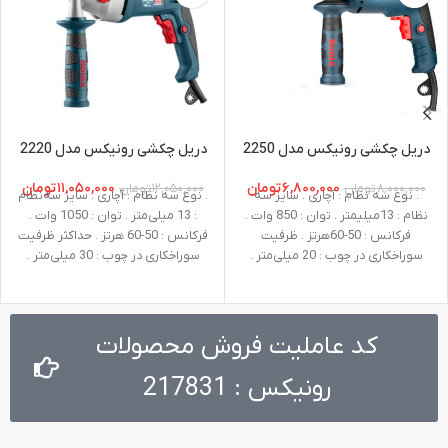
دریل چکشی رونیکس مدل 2250
دریل چکشی رونیکس مدل 2220
۶,۸۰۰,۰۰۰
تومان
۱۱,۰۵۰,۰۰۰
تومان
۸,۰۰۰,۰۰۰
تومان
۱۲,۰۵۰,۰۰۰
تومان
. نوع سه نظام : آچاری . سایز سه
. نوع سه نظام : آچاری . سایز سه‌نظام
نظام : 13میلیمتر . توان : 850 وات .
: 13 میلی‌متر . توان : 1050 وات .
فرکانس : 50-60هرتز . ظرفیت
فرکانس : 50-60 هرتز . حداکثر ظرفیت
سوراخکاری در چوب : 20 میلی‌متر .
سوراخکاری در چوب : 30 میلی‌متر .
ظرفیت سوراخکاری در فلز : 13
حداکثر ظرفیت سوراخکاری درفلز : 13
میلی‌متر
میلی‌متر . حداکثر ظرفیت سوراخکاری
در بتن : 16 میلی‌متر . سرعت در حالت
آزاد : 0 تا 1100 دور در دقیقه 0 تا
کد عاملیت فروش محصولات
2800 دور در دقیقه . ولتاژ : 220-240
ولت . وزن : 3.5 کیلوگرم . نوع بسته
رونیکس : 217831
‌بندی : کیف BMC مقاوم در برابر
ضربه . متعلقات : دسته جانبی طراحی
شده توسط رونیکس، میله تنظیم