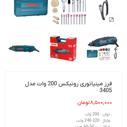
بزرگنمایی تصویر
فرز مینیاتوری رونیکس 200 وات مدل
3405
۸,۵۰۰,۰۰۰
تومان
. توان : 200 وات
. ولتاژ : 220-240 ولت
. فرکانس : 50-60 هرتز