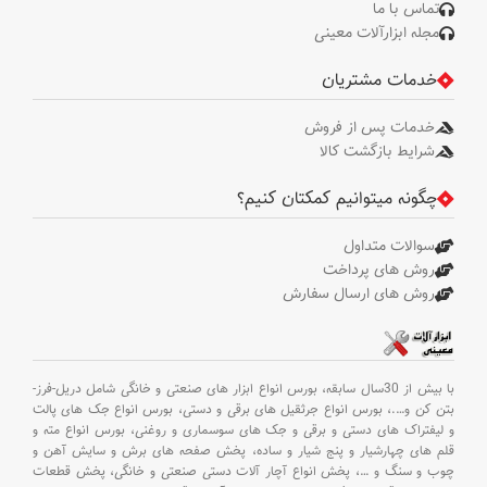
تماس با ما
مجله ابزارآلات معینی
خدمات مشتریان
خدمات پس از فروش
شرایط بازگشت کالا
چگونه میتوانیم کمکتان کنیم؟
سوالات متداول
روش های پرداخت
روش های ارسال سفارش
با بیش از 30سال سابقه،
بورس انواع ابزار های صنعتی و خانگی شامل دریل-فرز-
بتن کن و
….،
بورس انواع جرثقیل های برقی و دستی،
بورس انواع جک های پالت
و لیفتراک های دستی و برقی و جک های سوسماری و روغنی،
بورس انواع مته و
قلم های چهارشیار و پنج شیار و ساده،
پخش صفحه های برش و سایش آهن و
چوب و سنگ و
…،
پخش انواع آچار آلات دستی صنعتی و خانگی،
پخش قطعات