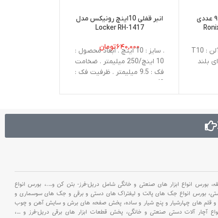
ست آچار آلن ستاره ای ۹ عددی
انبر قفلی 10اینچ رونیکس مدل
Locker RH-1417
1415 رونیکس
۶۴۰,۰۰۰
تومان
۴۵۶,۰۰۰
. تعداد : 9 عددی . سایز آلن : T10
. سایز : 10 اینچ . ابعاد محصول :
. سایز : 
10 اینچ/250 میلیمتر . ضخامت
کروم جنس بدنه :
فک : 9.5 میلیمتر . ظرفیت فک :
48 میلیمتر . مدل فک : منحنی .
میلی 
اهرم رها کننده فک‌ها : ماشه
دارای پوشش قابلیت سیم‌چین :
دارد . جنس بدنه : CS
بورس انواع ابزار های صنعتی و خانگی شامل دریل-فرز- بتن کن و
….،
بورس انواع
ستی،
بورس انواع جک های پالت و لیفتراک های دستی و برقی و جک های سوسماری و
و قلم های چهارشیار و پنج شیار و ساده،
پخش صفحه های برش و سایش آهن و چوب
اع آچار آلات دستی صنعتی و خانگی،
پخش قطعات ابزار های برقی دریل-فرز و
…،