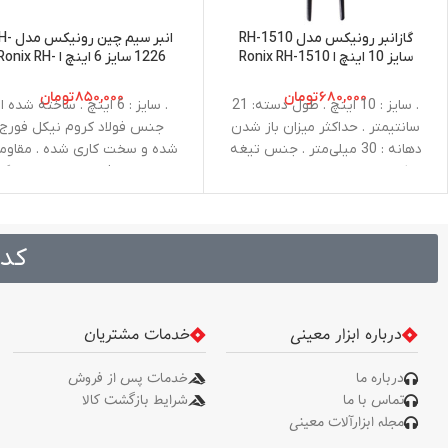
گازانبر رونیکس مدل RH-1510
انبر سیم چین رو
سایز 10 اینچ ا Ronix RH-1510
1226 سایز 6 اینچ ا Ronix RH
1226 Diagonal Pliers 6 Inch
Nipping Pliers 10 Inch
۶۸۰,۰۰۰
تومان
۸۵۰,۰۰۰
تومان
. سایز : 10 اینچ . طول دسته: 21
. سایز : 6 اینچ . ساخته شده ا
سانتیمتر . حداکثر میزان باز شدن
جنس فولاد کروم نیکل فورج
دهانه‌ : 30 میلی‌متر . جنس تیغه
شده و سخت کاری شده . مقاو
: کروم وانادیوم . جنس دسته :
بالا در برابر فشار، ضربه، خوردگی
فلزی
زنگ زدگی با عمر طولانی . حداکث
میزان باز شدن دهانه 20
میلی‌متر . دسته های نرم،‌ ضد
کد 
لغزش و ضد تعریق با روکشی ا
جنس پلاستیک TPR . فک 
محکم و قوی با برش های دقیق
حرفه ای . طراحی ارگونومیک با
درباره ابزار معینی
خدمات مشتریان
وزنی سبک و خوش دست
درباره ما
خدمات پس از فروش
تماس با ما
شرایط بازگشت کالا
مجله ابزارآلات معینی