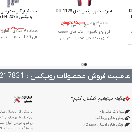
نیکس مدل RH-
انبردست رونيكس مدل RH-1178
-
رونیکس Ronix RH-2036
۵۹۵,۰۰۰
تومان
۶۹۵,۰۰۰
تومان
. سایز : 8 اینچ . جنس بدنه:
۷۹۰,۰۰۰
تومان
ز
کروم-وانادیوم . فک های سخت
الی T50 . نوع : ستاره ای بلند
کاری شده طی عملیات حرارتی
مت
جهت افزایش اثر بخشی و عمر
 و
طولانی تر
ر
عاملیت فروش محصولات رونیکس : 217831
ز
های
 و
چگونه میتوانیم کمکتان کنیم؟
سوالات متداول
با بیش از 30سال سابقه،
جرثقیل های برقی و د
روش های پرداخت
روغنی،
بورس انواع مته 
روش های ارسال سفارش
و سنگ و
…،
پخش انو