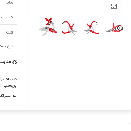
سایز
بزرگنمایی تصویر
جنس دس
وزن
نوع بست
مقایس
دسته:
ابز
برچسب:
ا
به اشتراک 