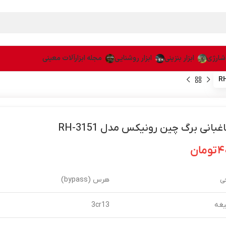
 شارژی
ابزار بنزینی
ابزار روشنایی
مجله ابزارآلات معینی
بانی برگ چین رونیکس مدل RH-3151
۴
تومان
ی
هرس (bypass)
غه
3cr13