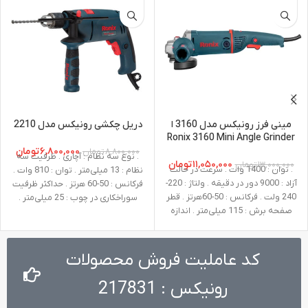
مینی فرز رونیکس مدل 3160 ا
دریل چکشی رونیکس مدل 2210
Ronix 3160 Mini Angle Grinder
۶,۸۰۰,۰۰۰
تومان
۸,۸۰۰,۰۰۰
تومان
. نوع سه نظام : آچاری . ظرفیت سه
۱۱,۰۵۰,۰۰۰
تومان
۱۳,۰۰۰,۰۰۰
تومان
. توان : 1400 وات . سرعت در حالت
نظام : 13 میلی‌متر . توان : 810 وات .
آزاد : 9000 دور در دقیقه . ولتاژ : 220-
فرکانس : 50-60 هرتز . حداکثر ظرفیت
240 ولت . فرکانس : 50-60هرتز . قطر
سوراخکاری در چوب : 25 میلی‌متر .
صفحه برش : 115 میلی‌متر . اندازه
حداکثر ظرفیت سوراخکاری درفلز : 13
شفت : M14 . وزن : 3.2 کیلوگرم .
میلی‌متر . حداکثر ظرفیت سوراخکاری
متعلقات : دسته جانبی طراحی شده
در بتن : 13 میلی‌متر . سرعت در حالت
توسط رونیکس، گارد، آچار صفحه،
آزاد : صفر تا 3000 دور در دقیقه .
کد عاملیت فروش محصولات
آچار آلن
ولتاژ : 220-240 ولت . وزن : 2.4
کیلوگرم . نوع بسته ‌بندی : کیف
رونیکس : 217831
BMC مقاوم در برابر ضربه . متعلقات :