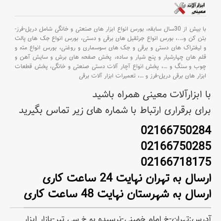
با بیش از 30سال سابقه،
بورس انواع ابزار های صنعتی و خانگی شامل دریل-فرز-
بتن کن و
….،
بورس انواع جرثقیل های برقی و دستی،
بورس انواع جک های پالت
و لیفتراک های دستی و برقی و جک های سوسماری و روغنی،
بورس انواع مته و
قلم های چهارشیار و پنج شیار و ساده،
پخش صفحه های برش و سایش آهن و
چوب و سنگ و
…،
پخش انواع آچار آلات دستی صنعتی و خانگی،
پخش قطعات
ابزار های برقی دریل-فرز و
…،
تعمیرات ابزار آلات برقی
با ابزارآلات معینی همراه باشید
برای برقراری ارتباط با شماره های زیر تماس بگیرید
02166750284
02166750285
02166718175
ارسال به تهران نهایت 24 ساعت کاری
ارسال به شهرستان نهایت 48 ساعت کاری
آدرس:تهران-خ امام خمینی-نرسیده به خ سی تیر-بازار ابزار