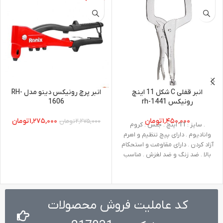
انبر قفلی C شکل 11 اینچ
انبر پرچ رونیکس دینو مدل RH-
رونیکس 1441-rh
1606
۱,۴۵۰,۰۰۰
تومان
۱,۲۷۵,۰۰۰
تومان
۲,۲۷۵,۰۰۰
تومان
. سایز : 11 اینچ . جنس : کروم
وانادیوم . دارای پیچ تنظیم و اهرم
آزاد کردن . دارای مقاومت و استحکام
بالا . ضد زنگ و ضد لغزش . مناسب
نگهداری قطعات و ورق های آهنی با
ضخامت مختلف و …
کد عاملیت فروش محصولات