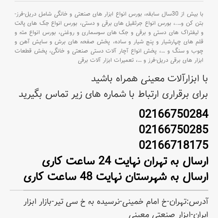
با بیش از 30سال سابقه،
بورس انواع ابزار های صنعتی و خانگی شامل دریل-فرز-
بتن کن و
….،
بورس انواع جرثقیل های برقی و دستی،
بورس انواع جک های پالت
و لیفتراک های دستی و برقی و جک های سوسماری و روغنی،
بورس انواع مته و
قلم های چهارشیار و پنج شیار و ساده،
پخش صفحه های برش و سایش آهن و
چوب و سنگ و
…،
پخش انواع آچار آلات دستی صنعتی و خانگی،
پخش قطعات
ابزار های برقی دریل-فرز و
…،
تعمیرات ابزار آلات برقی
با ابزارآلات معینی همراه باشید
برای برقراری ارتباط با شماره های زیر تماس بگیرید
02166750284
02166750285
02166718175
ارسال به تهران نهایت 24 ساعت کاری
ارسال به شهرستان نهایت 48 ساعت کاری
آدرس:تهران-خ امام خمینی-نرسیده به خ سی تیر-بازار ابزار
ایران-ابزار صنعتی معینی