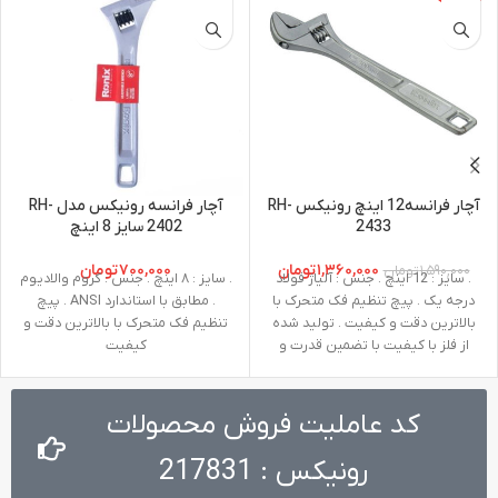
آچار فرانسه12 اینچ رونیکس RH-
آچار فرانسه رونیکس مدل RH-
2433
2402 سایز 8 اینچ
۱,۳۶۰,۰۰۰
تومان
۷۰۰,۰۰۰
تومان
۱,۵۹۰,۰۰۰
تومان
. سایز : 12 اینچ . جنس : آلیاژ فولاد
. سایز : ۸ اینچ . جنس : کروم والادیوم
درجه یک . پیچ تنظیم فک متحرک با
. مطابق با استاندارد ANSI . پیچ
بالاترین دقت و کیفیت . تولید شده
تنظیم فک متحرک با بالاترین دقت و
از فلز با کیفیت با تضمین قدرت و
کیفیت
دوام بالا . طراحی پیشرفته برای انجام
کارهای متنوع در عین راحتی . دارای
دسته‌ای با مقاومت بالا جهت استفاده
کد عاملیت فروش محصولات
های طولانی مدت
رونیکس : 217831