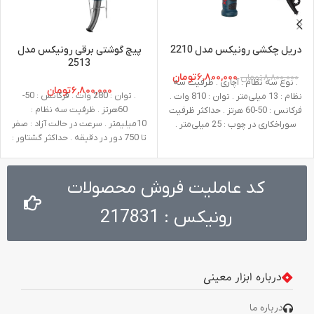
دریل چکشی رونیکس مدل 2210
پیچ گوشتی برقی رونیکس مدل
2513
۶,۸۰۰,۰۰۰
تومان
۸,۸۰۰,۰۰۰
تومان
. نوع سه نظام : آچاری . ظرفیت سه
۶,۸۰۰,۰۰۰
تومان
. توان : 280 وات . فرکانس : 50-
نظام : 13 میلی‌متر . توان : 810 وات .
60هرتز . ظرفیت سه نظام :
فرکانس : 50-60 هرتز . حداکثر ظرفیت
10میلیمتر . سرعت در حالت آزاد : صفر
سوراخکاری در چوب : 25 میلی‌متر .
تا 750 دور در دقیقه . حداکثر گشتاور :
حداکثر ظرفیت سوراخکاری درفلز : 13
25 نیوتن متر . ولتاژ : 220-240ولت .
میلی‌متر . حداکثر ظرفیت سوراخکاری
وزن : 1.3 کیلوگرم
در بتن : 13 میلی‌متر . سرعت در حالت
آزاد : صفر تا 3000 دور در دقیقه .
کد عاملیت فروش محصولات
ولتاژ : 220-240 ولت . وزن : 2.4
کیلوگرم . نوع بسته ‌بندی : کیف
رونیکس : 217831
BMC مقاوم در برابر ضربه . متعلقات :
میله تنظیم عمق، دسته جانبی، آچار
سه نظام
درباره ابزار معینی
درباره ما