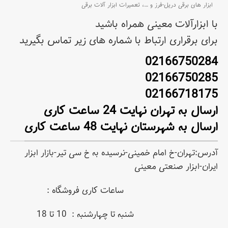
ابزار های برقی دریل-فرز و
…،
تعمیرات ابزار آلات برقی
با ابزارآلات معینی همراه باشید
برای برقراری ارتباط با شماره های زیر تماس بگیرید
02166750284
02166750285
02166718175
ارسال به تهران نهایت 24 ساعت کاری
ارسال به شهرستان نهایت 48 ساعت کاری
آدرس:تهران-خ امام خمینی-نرسیده به خ سی تیر-بازار ابزار
ایران-ابزار صنعتی معینی
ساعات کاری فروشگاه :
شنبه تا چهارشنبه : 10 تا 18