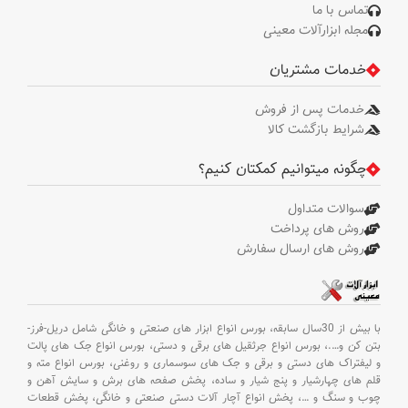
تماس با ما
مجله ابزارآلات معینی
خدمات مشتریان
خدمات پس از فروش
شرایط بازگشت کالا
چگونه میتوانیم کمکتان کنیم؟
سوالات متداول
روش های پرداخت
روش های ارسال سفارش
با بیش از 30سال سابقه،
بورس انواع ابزار های صنعتی و خانگی شامل دریل-فرز-
بتن کن و
….،
بورس انواع جرثقیل های برقی و دستی،
بورس انواع جک های پالت
و لیفتراک های دستی و برقی و جک های سوسماری و روغنی،
بورس انواع مته و
قلم های چهارشیار و پنج شیار و ساده،
پخش صفحه های برش و سایش آهن و
چوب و سنگ و
…،
پخش انواع آچار آلات دستی صنعتی و خانگی،
پخش قطعات