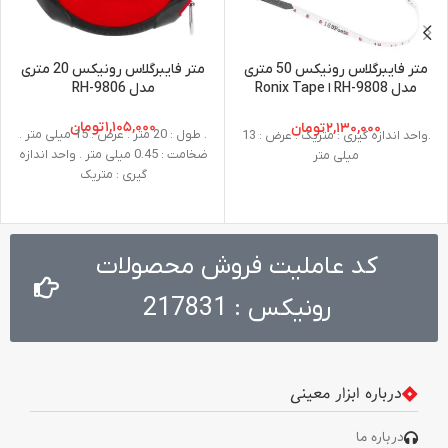
متر فایبرگلاس رونیکس 50 متری
متر فایبرگلاس رونیکس 20 متری
مدل RH-9808 ا Ronix Tape
مدل RH-9806
Measure RH-9808
۱,۱۰۵,۰۰۰
تومان
۲,۱۳۰,۰۰۰
تومان
. طول : 20 متر . عرض : 15 میلی متر .
.واحد اندازه گیری : متریک . عرض : 13
ضخامت : 0.45 میلی متر . واحد اندازه
میلی متر
گیری : متریک
کد عاملیت فروش محصولات
رونیکس : 217831
درباره ابزار معینی
درباره ما