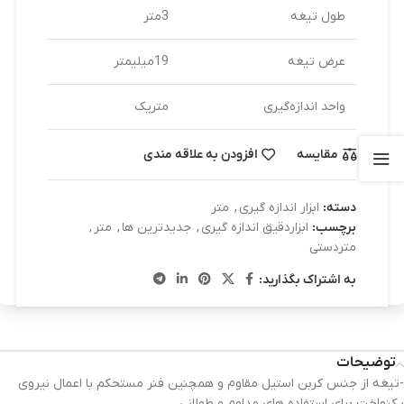
طول تیغه
3متر
عرض تیغه
19میلیمتر
واحد اندازه‌گیری
متریک
مقایسه
افزودن به علاقه مندی
دسته:
ابزار اندازه گیری
,
متر
برچسب:
ابزاردقیق اندازه گیری
,
جدیدترین ها
,
متر
,
متردستی
به اشتراک بگذارید:
توضیحات
-تیغه از جنس کربن استیل مقاوم و همچنین فنر مستحکم با اعمال نیروی
یکنواخت برای استفاده های مداوم و طولانی