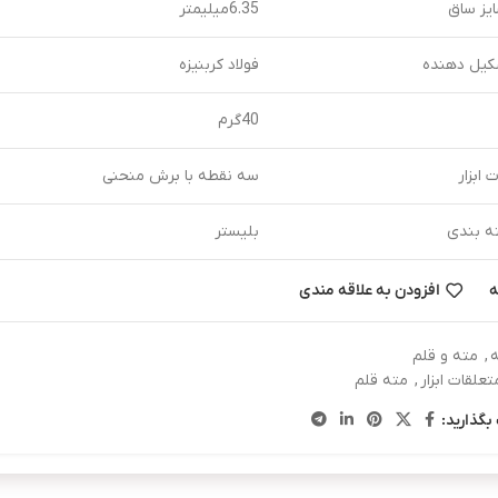
یز ساق
6.35میلیمتر
کیل دهنده
فولاد کربنیزه
40گرم
 ابزار
سه نقطه با برش منحنی
ه بندی
بلیستر
ه
افزودن به علاقه مندی
,
مته و قلم
تعلقات ابزار
,
مته قلم
بگذارید: