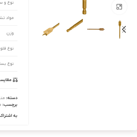
نوع و سا
بزرگنمایی تصویر
مواد تش
وزن
نوع فلوت
نوع بست
مقایس
دسته:
مته
برچسب:
م
به اشتراک 