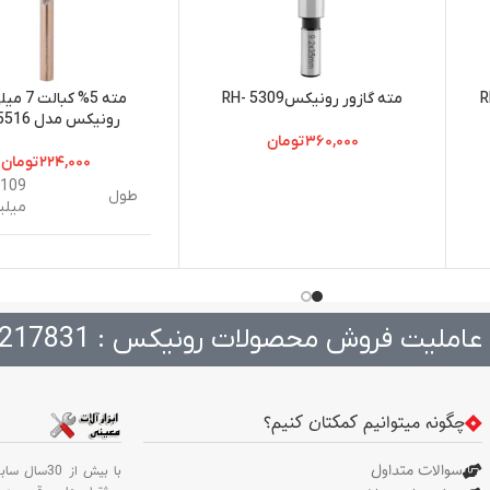
یکس مدل RH-
مته گازور رونیکسRH- 5309
مته 5% کبا
رونیکس مدل RH-5516
۳۶۰,۰۰۰
تومان
۲۲۴,۰۰۰
تومان
109
طول
میلی
7.0
قطر
میلی
عاملیت فروش محصولات رونیکس : 217831
جنس بدنه
M35
وزن
23 گرم
چگونه میتوانیم کمکتان کنیم؟
5-67
سختی
HRC
سوالات متداول
با بیش از 30سال سابقه،