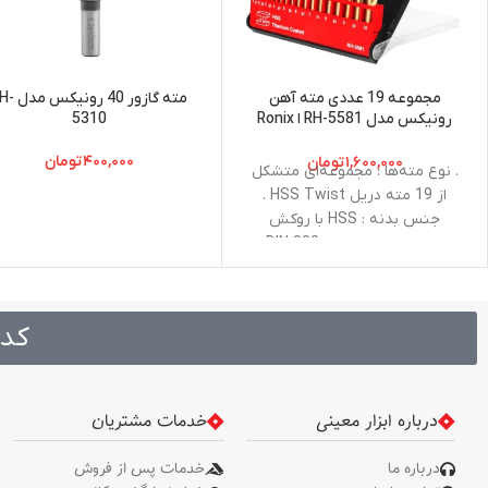
مجموعه 19 عددی مته آهن
مته گازور 40 رون
رونیکس مدل RH-5581 ا Ronix
5310
RH-5581 hss drill bit set
۴۰۰,۰۰۰
تومان
۱,۶۰۰,۰۰۰
تومان
. نوع مته‌ها : مجموعه‌ای متشکل
از 19 مته دریل HSS Twist .
جنس بدنه : ‏HSS با روکش
تیتانیوم . استاندارد : DIN 338 .
واحد اندازه : Metric (متریک) .
سایز مته‌ها (میلی متر) : 1.0, 1.5,
2.0, 2.5, 3.0, 3.5, 4.0, 4.5, 5.0,
کد 
5.5, 6.0, 6.5, 7.0, 7.5, 8.0, 8.5,
9.0, 9.5, 10.0
درباره ابزار معینی
خدمات مشتریان
درباره ما
خدمات پس از فروش