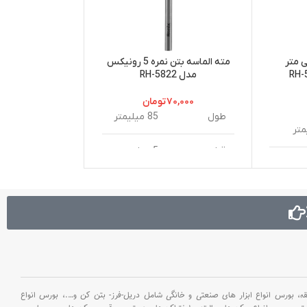
لت 7 میلی متر
مته الماسه بتن نمره 5 رونیکس
مدل RH-5822
رونیکس مدل 
۷۰,۰۰۰
تومان
۴۲۴,۰۰۰
– مته خزینه الم
طول
85 میلیمتر
بهترین مواد ا
متر
کارباید در قس
قطر
5 میلیمتر
طول عمر بیشت
متر
فولاد ضد
جنس بدنه
زنگ
وزن
15.5 گرم
سختی
42-48 HRC
6
بورس انواع ابزار های صنعتی و خانگی شامل دریل-فرز- بتن کن و
….،
بورس انواع
نوع