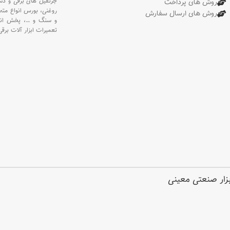
جرثقیل های برقی و د
روش های پرداخت
روغنی،
بورس انواع مته 
روش های ارسال سفارش
استاندارد
 338
و سنگ و
…،
پخش انو
تعمیرات ابزار آلات برقی
نوع
بلیس
بسته‌بندی
کارت
ابزار صنعتی معینی