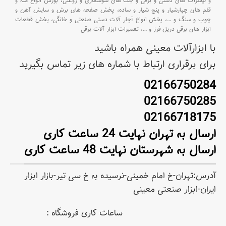
و لیفتراک های دستی و برقی و جک های سوسماری و روغنی،
بورس انواع مته و
قلم های چهارشیار و پنج شیار و ساده،
پخش صفحه های برش و سایش آهن و
چوب و سنگ و
…،
پخش انواع آچار آلات دستی صنعتی و خانگی،
پخش قطعات
ابزار های برقی دریل-فرز و
…،
تعمیرات ابزار آلات برقی
با ابزارآلات معینی همراه باشید
برای برقراری ارتباط با شماره های زیر تماس بگیرید
02166750284
02166750285
02166718175
ارسال به تهران نهایت 24 ساعت کاری
ارسال به شهرستان نهایت 48 ساعت کاری
آدرس:تهران-خ امام خمینی-نرسیده به خ سی تیر-بازار ابزار
ایران-ابزار صنعتی معینی
ساعات کاری فروشگاه :