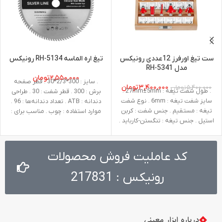
ست تیغ اورفرز 12عددی رونیکس
تیغ اره الماسه RH-5134 رونیکس
مدل RH-5341
۲,۵۵۰,۰۰۰
تومان
. سایز : 300*2/3*30 . قطر صفحه
۳,۴۰۰,۰۰۰
تومان
۵,۴۰۰,۰۰۰
تومان
. طول شفت تیغه : 27mm±5mm .
برش : 300 . قطر شفت : 30 . طراحی
سایز شفت تیغه : 6mm . نوع شفت
دندانه : ATB . تعداد دندانه‌ها : 96 .
تیغه : مستقیم . جنس شفت : کربن
موارد استفاده : چوب . مناسب برای :
استیل . جنس تیغه : تنگستن-کارباید .
اره گردبُر، اره فارسی‌بُر، اره رومیزی، اره
متعلقات : یک عدد آچار آلن . نوع
میزی صنعتی
بسته بندی : جعبه چوبی
کد عاملیت فروش محصولات
رونیکس : 217831
درباره ابزار معینی