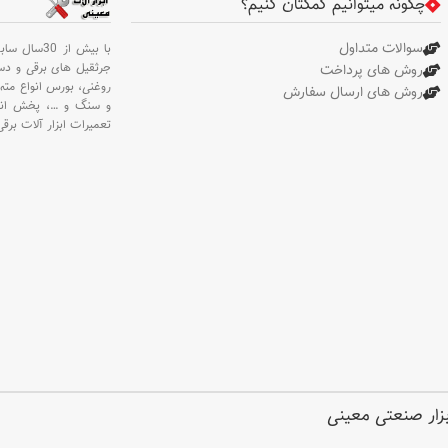
چگونه میتوانیم کمکتان کنیم؟
4500دور بر دقیقه . شکل بدنه
خورشیدی/ کاسهایی/ استوانهایی .
سوالات متداول
با بیش از 30سال سابقه،
وزن : 414/0 گرم . نوع بسته
جرثقیل های برقی و د
روش های پرداخت
بندی : بلیستر . جنس بسته
روغنی،
بورس انواع مته 
روش های ارسال سفارش
بندی : PVC
و سنگ و
…،
پخش انو
تعمیرات ابزار آلات برقی
ابزار صنعتی معینی