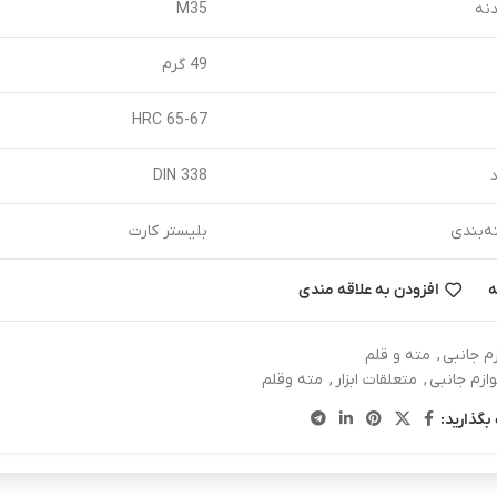
نه
M35
49 گرم
65-67 HRC
د
DIN 338
ه‌بندی
بلیستر کارت
ه
افزودن به علاقه مندی
زم جانبی
,
مته و قلم
وازم جانبی
,
متعلقات ابزار
,
مته وقلم
بگذارید: