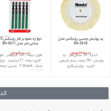
پد پولیش چسبی رونیکس مدل
تیغ اره عمودبر فلز
RH-3518
سانتی متر مدل RH-5611
۷۶۵,۰۰۰
تومان
۶۰۰,۰۰۰
تومان
. اندازه : 18 سانتی‌متر . پد
. طول تیغه : 100 میلیمتر .
پولیش : 90 درصد پشم طبیعی .
کاری تیغه : 77میلیمتر . نوع
کاربرد : پولیش‌کاری
شنک : T-Shank . جنس تیغه
HSS(M2) . تعداد دندانه‌ها در
اینچ : 17-23TPI . ظرفیت بر
1-3 میلیمتر . موارد استفاده :
صفحات فلزی
کد 