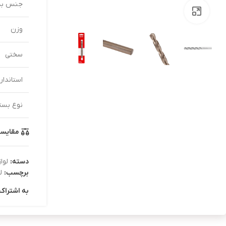
جنس بد
بزرگنمایی تصویر
وزن
سختی
استاندار
نوع بست
مقایس
دسته:
لوا
برچسب:
ل
به اشتراک 