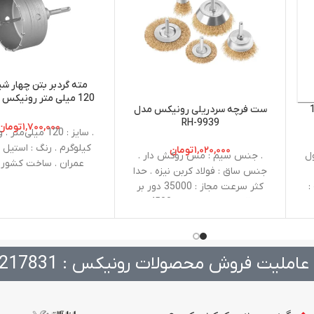
مته گردبر بتن چهار شی
 رونیکس 10
ست فرچه سردریلی رونیکس مدل
5047
RH-9939
۱,۷۰۰,۰۰۰
تومان
کیلوگرم . رنگ : استیل . 
۱,۰۲۰,۰۰۰
تومان
 طول
. جنس سیم : مس روکش دار .
عمران . ساخت کشور 
جنس ساق : فولاد کربن نیزه . حدا
 :
کثر سرعت مجاز : 35000 دور بر
 هر
دقیقه . تعداد سیم : 4500 .
ش :
تعداد محصول : 5 عدد . قطر ساق
: 35/6 میلیمتر . قطر خورشیدی :
50/75میلیمتر ، . کاسه ای :
عاملیت فروش محصولات رونیکس : 217831
50/75میلیمتر ، . استوانهایی :
25میلیمتر . قطر سیم : 3/0
میلیمتر . شکل سیم : موج دار /
افشان . حدا کثر سرعت :