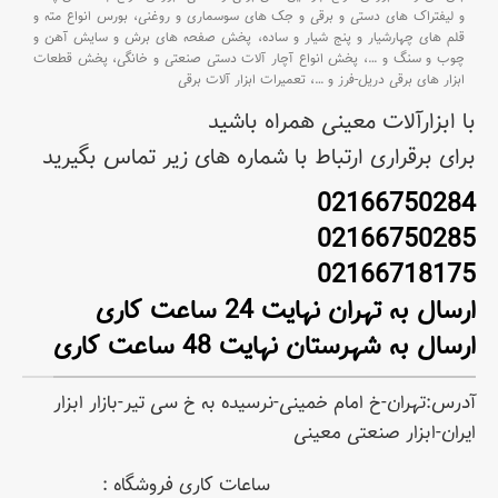
و لیفتراک های دستی و برقی و جک های سوسماری و روغنی،
بورس انواع مته و
قلم های چهارشیار و پنج شیار و ساده،
پخش صفحه های برش و سایش آهن و
چوب و سنگ و
…،
پخش انواع آچار آلات دستی صنعتی و خانگی،
پخش قطعات
ابزار های برقی دریل-فرز و
…،
تعمیرات ابزار آلات برقی
با ابزارآلات معینی همراه باشید
برای برقراری ارتباط با شماره های زیر تماس بگیرید
02166750284
02166750285
02166718175
ارسال به تهران نهایت 24 ساعت کاری
ارسال به شهرستان نهایت 48 ساعت کاری
آدرس:تهران-خ امام خمینی-نرسیده به خ سی تیر-بازار ابزار
ایران-ابزار صنعتی معینی
ساعات کاری فروشگاه :